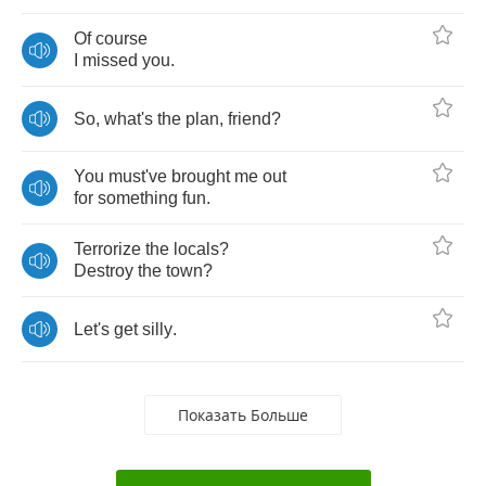
Of
course
I
missed
you
.
So
,
what's
the
plan
,
friend
?
You
must've
brought
me
out
for
something
fun
.
Terrorize
the
locals
?
Destroy
the
town
?
Let's
get
silly
.
Показать Больше