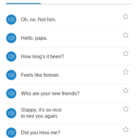
Oh
,
no
.
Not
him
.
Hello
,
papa
.
How
long's
it
been
?
Feels
like
forever
.
Who
are
your
new
friends
?
Slappy
,
it's
so
nice
to
see
you
again
.
Did
you
miss
me
?