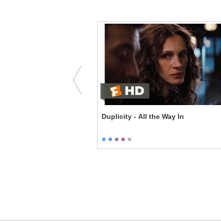
No Way Out
Duplicity - All the Way In