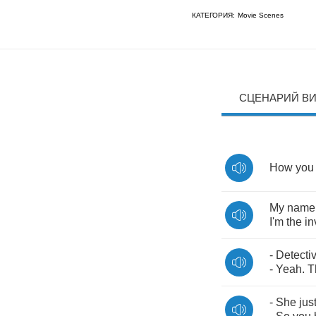
КАТЕГОРИЯ:
Movie Scenes
СЦЕНАРИЙ В
How
you
My
name
I'm
the
in
-
Detecti
-
Yeah
.
T
-
She
jus