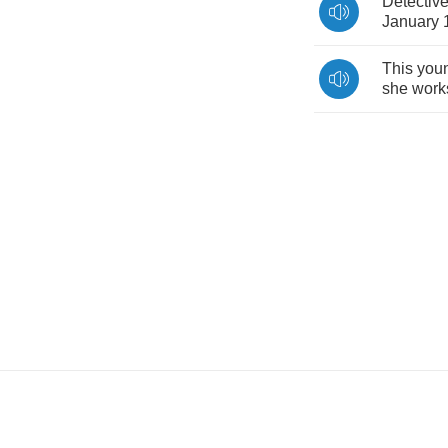
Detectiv
January
This
you
she
work