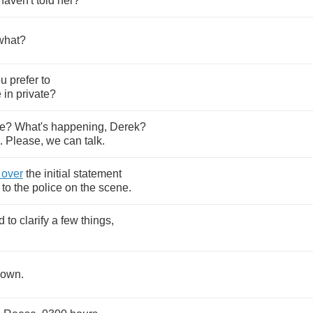
haven't
told
her
?
what
?
ou
prefer
to
e
in
private
?
te
?
What's
happening
,
Derek
?
.
Please
,
we
can
talk
.
over
the
initial
statement
to
the
police
on
the
scene
.
d
to
clarify
a
few
things
,
down
.