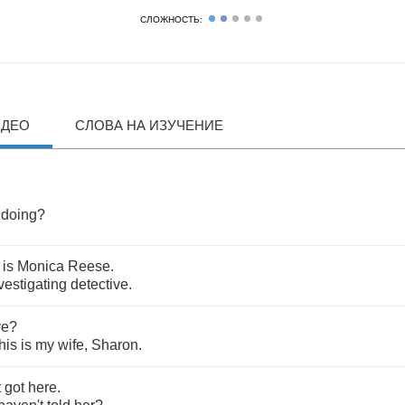
СЛОЖНОСТЬ:
ИДЕО
СЛОВА НА ИЗУЧЕНИЕ
doing
?
is
Monica
Reese
.
vestigating
detective
.
ve
?
his
is
my
wife
,
Sharon
.
t
got
here
.