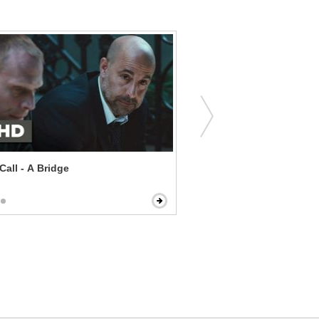
Call - A Bridge
Fool's Gold - Hey Babe!