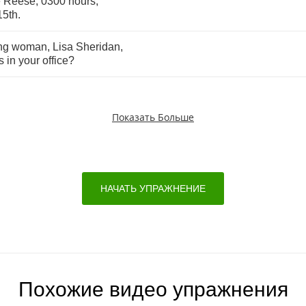
e
Reese
, 0300
hours
,
15
th
.
ng
woman
,
Lisa
Sheridan
,
s
in
your
office
?
Показать Больше
НАЧАТЬ УПРАЖНЕНИЕ
Похожие видео упражнения