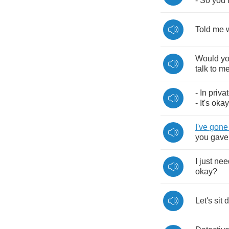
-
So
you
Told
me
Would
y
talk
to
m
-
In
priva
-
It's
okay
I've
gone
you
gave
I
just
nee
okay
?
Let's
sit