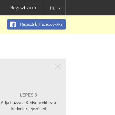
s
Regisztráció
Hu
Regisztrálj Facebook-kal
!
LÉPÉS 3
Adja hozzá a Kedvencekhez a
kedvelt kifejezéseit