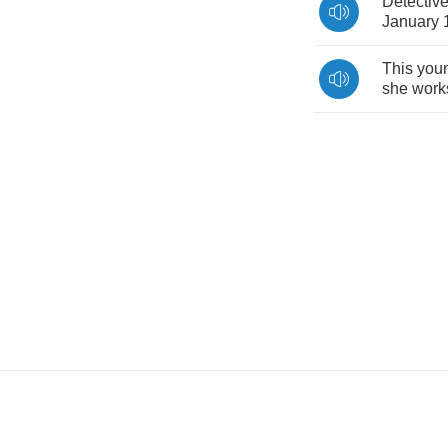
Detectiv
January
This
you
she
work