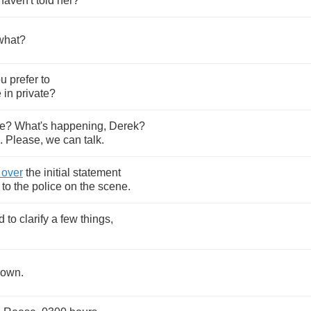
haven't
told
her
?
what
?
ou
prefer
to
e
in
private
?
te
?
What's
happening
,
Derek
?
.
Please
,
we
can
talk
.
over
the
initial
statement
to
the
police
on
the
scene
.
d
to
clarify
a
few
things
,
down
.