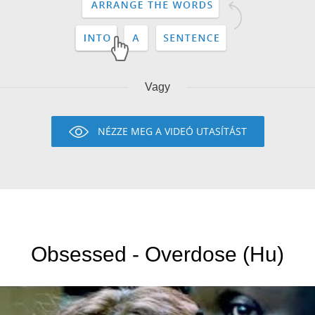
Vagy
NÉZZE MEG A VIDEÓ UTASÍTÁST
Obsessed - Overdose (Hu)