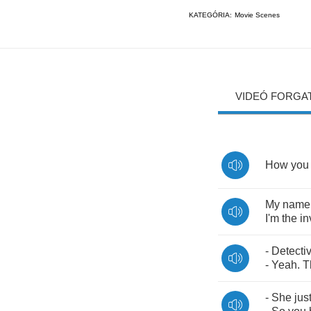
KATEGÓRIA:
Movie Scenes
VIDEÓ FORGA
How
you
My
name
I'm
the
in
-
Detecti
-
Yeah
.
T
-
She
jus