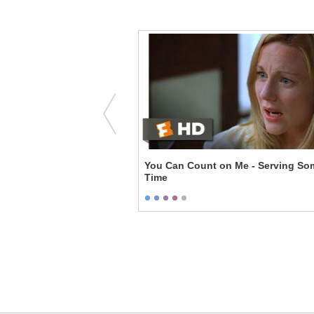
y
You Can Count on Me - Serving So
Time