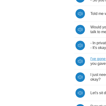
-
So
you
Told
me
Would
y
talk
to
m
-
In
priva
-
It's
okay
I've
gone
you
gave
I
just
nee
okay
?
Let's
sit