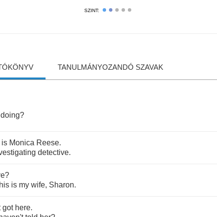
SZINT:
TÓKÖNYV
TANULMÁNYOZANDÓ SZAVAK
doing
?
is
Monica
Reese
.
vestigating
detective
.
ve
?
his
is
my
wife
,
Sharon
.
t
got
here
.