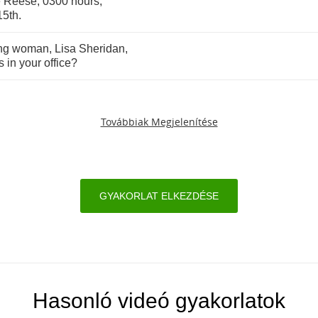
e
Reese
, 0300
hours
,
15
th
.
ng
woman
,
Lisa
Sheridan
,
s
in
your
office
?
Továbbiak Megjelenítése
GYAKORLAT ELKEZDÉSE
Hasonló videó gyakorlatok