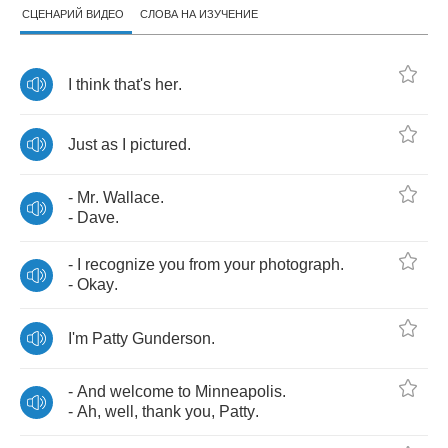
СЦЕНАРИЙ ВИДЕО
СЛОВА НА ИЗУЧЕНИЕ
I
think
that's
her
.
Just
as
I
pictured
.
-
Mr
.
Wallace
.
-
Dave
.
-
I
recognize
you
from
your
photograph
.
-
Okay
.
I'm
Patty
Gunderson
.
-
And
welcome
to
Minneapolis
.
-
Ah
,
well
,
thank
you
,
Patty
.