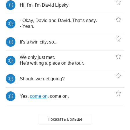
Hi
,
I'm
,
I'm
David
Lipsky
.
-
Okay
,
David
and
David
.
That's
easy
.
-
Yeah
.
It's
a
twin
city
,
so
...
We
only
just
met
.
He's
writing
a
piece
on
the
tour
.
Should
we
get
going
?
Yes
,
come
on
,
come
on
.
Показать Больше