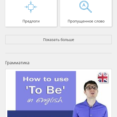
Предлоги
Пропущенное слово
Показать больше
Грамматика