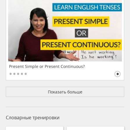
Present Simple or Present Continuous?
Показать больше
Словарные тренировки