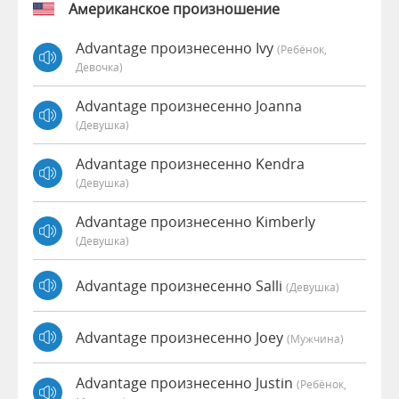
Американское произношение
Advantage произнесенно Ivy
(Ребёнок,
Девочка)
Advantage произнесенно Joanna
(девушка)
Advantage произнесенно Kendra
(девушка)
Advantage произнесенно Kimberly
(девушка)
Advantage произнесенно Salli
(девушка)
Advantage произнесенно Joey
(мужчина)
Advantage произнесенно Justin
(Ребёнок,