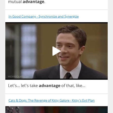
mutual
advantage
.
In Good Company - Synchronize and Synergize
Let's... let's
take
advantage
of
that
,
like
...
Cats & Dogs: The Revenge of Kitty Galore - Kitty's Evil Plan