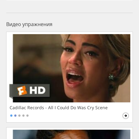
Видео упражнения
Cadillac Records - All I Could Do Was Cry Scene