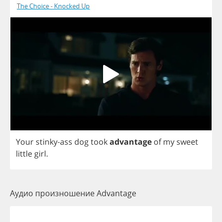
The Choice - Knocked Up
Your
stinky
-
ass
dog
took
advantage
of
my
sweet
little
girl
.
Аудио произношение Advantage