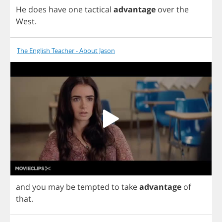
He
does
have
one
tactical
advantage
over
the
West
.
The English Teacher - About Jason
and
you
may
be
tempted
to
take
advantage
of
that
.