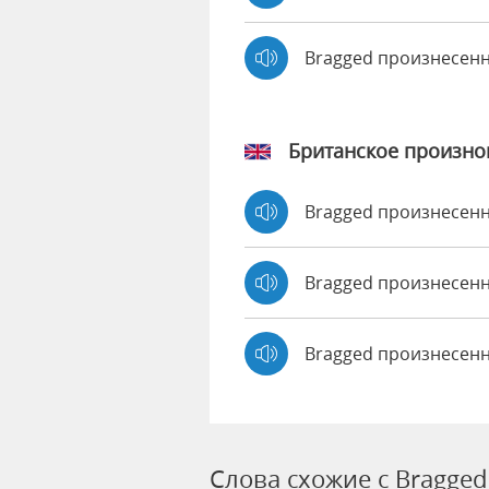
Bragged произнесен
Британское произн
Bragged произнесен
Bragged произнесе
Bragged произнесенн
Слова схожие с Bragged