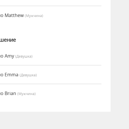
но Matthew
(мужчина)
ошение
но Amy
(девушка)
нно Emma
(девушка)
о Brian
(мужчина)