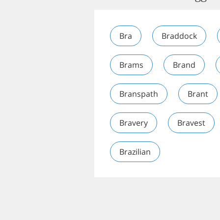
Bra
Braddock
Brams
Brand
Branspath
Brant
Bravery
Bravest
Brazilian