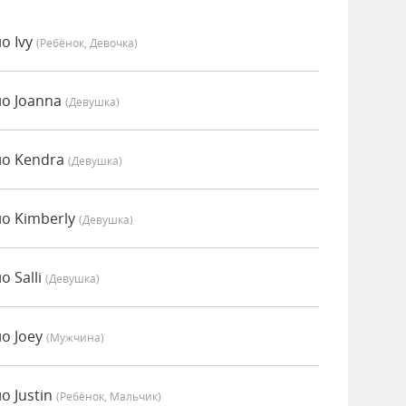
о Ivy
(Ребёнок, Девочка)
но Joanna
(девушка)
но Kendra
(девушка)
о Kimberly
(девушка)
 Salli
(девушка)
о Joey
(мужчина)
о Justin
(Ребёнок, Мальчик)