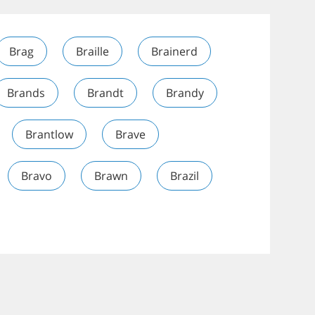
Brag
Braille
Brainerd
Brands
Brandt
Brandy
Brantlow
Brave
Bravo
Brawn
Brazil