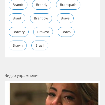
Brandt
Brandy
Branspath
Brant
Brantlow
Brave
Bravery
Bravest
Bravo
Brawn
Brazil
Видео упражнения