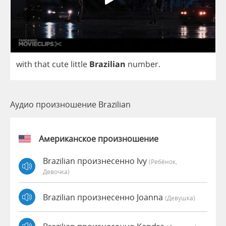
with
that
cute
little
Brazilian
number
.
Аудио произношение Brazilian
Американское произношение
Brazilian произнесенно Ivy
(Ребёнок,
Девочка)
Brazilian произнесенно Joanna
(девушка)