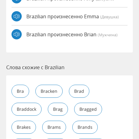
Brazilian произнесенно Emma
(девушка)
Brazilian произнесенно Brian
(мужчина)
Слова схожие с Brazilian
Bra
Bracken
Brad
Braddock
Brag
Bragged
Brakes
Brams
Brands