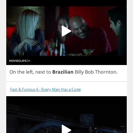
On
the
left
,
next
to
Brazilian
Billy
Bob
Thornton
.
Fast & Furious 6 - Every Man Has a Code