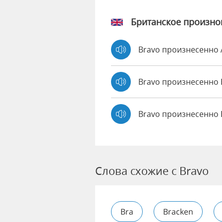
Британское произн
Bravo произнесенно
Bravo произнесенн
Bravo произнесенно 
Слова схожие с Bravo
Bra
Bracken