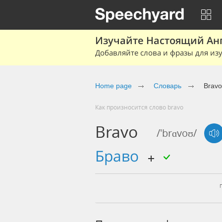
Изучайте Настоящий Ан
Добавляйте слова и фразы для изу
Home page
Словарь
Bravo
Как произносится слово bravo
Bravo
/'brɑvoʊ/
браво