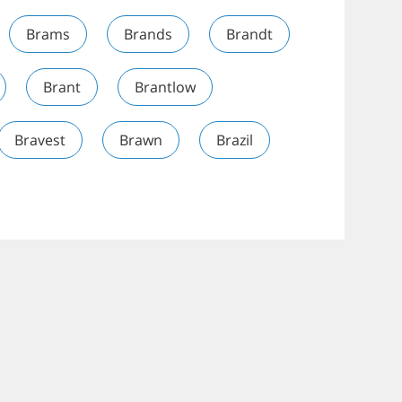
Brams
Brands
Brandt
Brant
Brantlow
Bravest
Brawn
Brazil