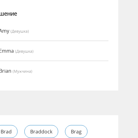
ошение
 Amy
(девушка)
о Emma
(девушка)
Brian
(мужчина)
Brad
Braddock
Brag