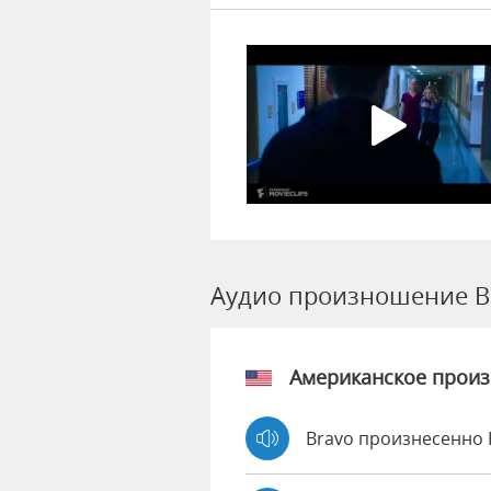
Аудио произношение B
Американское прои
Bravo произнесенно 