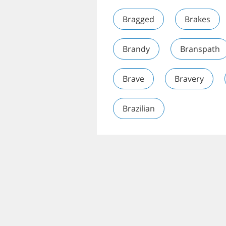
Bragged
Brakes
Brandy
Branspath
Brave
Bravery
Brazilian