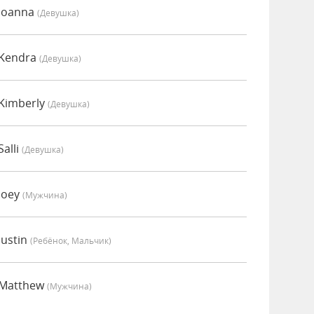
Joanna
(девушка)
 Kendra
(девушка)
Kimberly
(девушка)
alli
(девушка)
Joey
(мужчина)
Justin
(Ребёнок, Мальчик)
 Matthew
(мужчина)