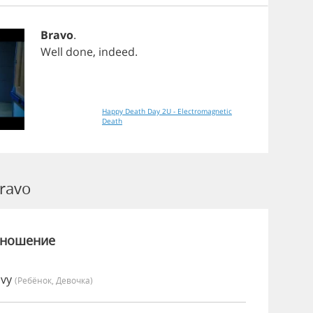
Bravo
.
Well
done
,
indeed
.
Happy Death Day 2U - Electromagnetic
Death
ravo
зношение
Ivy
(Ребёнок, Девочка)