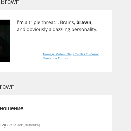
 Brawn
I'm
a
triple
threat
...
Brains
,
brawn
,
and
obviously
a
dazzling
personality
.
Teenage Mutant Ninja Turtles 2 - Casey
Meets the Turtles
rawn
зношение
Ivy
(Ребёнок, Девочка)