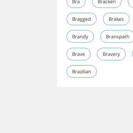
Bra
Bracken
Bragged
Brakes
Brandy
Branspath
Brave
Bravery
Brazilian