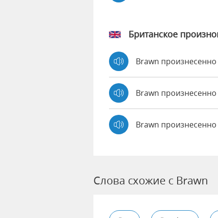
Британское произн
Brawn произнесенн
Brawn произнесенн
Brawn произнесенно
Слова схожие с Brawn