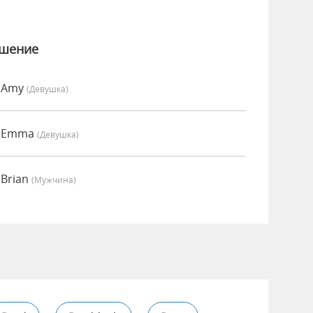
ошение
о Amy
(девушка)
о Emma
(девушка)
 Brian
(мужчина)