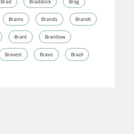
Brad
Braddock
Brag
Brams
Brands
Brandt
Brant
Brantlow
Bravest
Bravo
Brazil