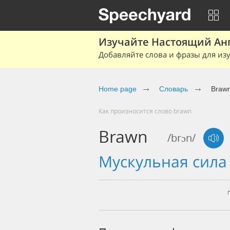
Изучайте Настоящий Ан
Добавляйте слова и фразы для изу
Home page
Словарь
Braw
Как произносится слово brawn
Brawn
/brɔn/
мускульная сил