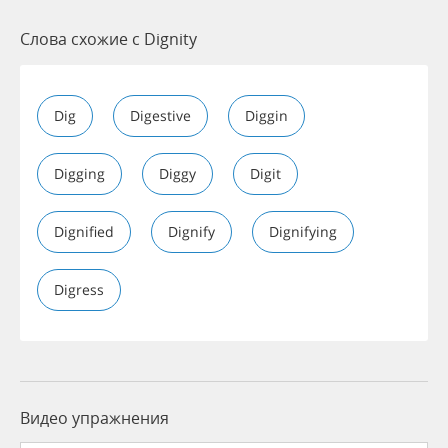
Слова схожие с Dignity
Dig
Digestive
Diggin
Digging
Diggy
Digit
Dignified
Dignify
Dignifying
Digress
Видео упражнения