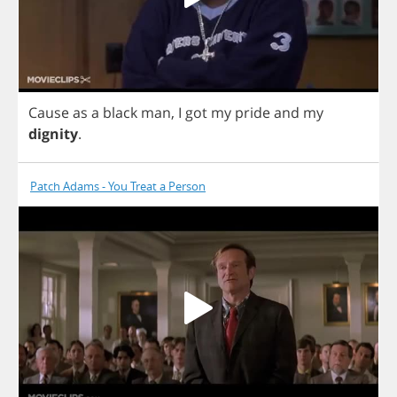
Cause
as
a
black
man
,
I
got
my
pride
and
my
dignity
.
Patch Adams - You Treat a Person