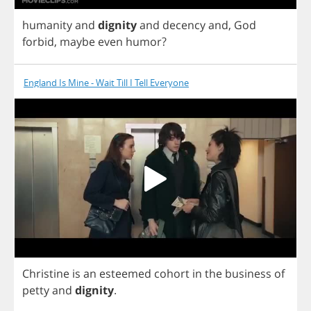
humanity
and
dignity
and
decency
and
,
God
forbid
,
maybe
even
humor
?
England Is Mine - Wait Till I Tell Everyone
Christine
is
an
esteemed
cohort
in
the
business
of
petty
and
dignity
.