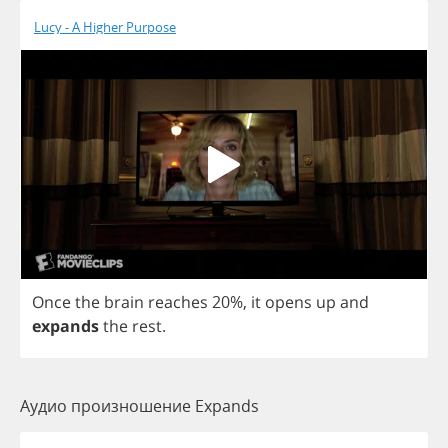
Lucy - A Higher Purpose
Once
the
brain
reaches
20%,
it
opens
up
and
expands
the
rest
.
Аудио произношение Expands