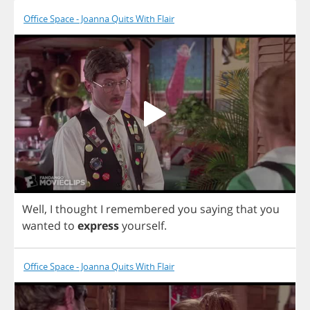
Office Space - Joanna Quits With Flair
Well
,
I
thought
I
remembered
you
saying
that
you
wanted
to
express
yourself
.
Office Space - Joanna Quits With Flair