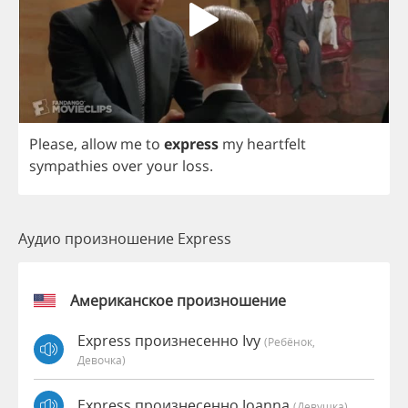
Please
,
allow
me
to
express
my
heartfelt
sympathies
over
your
loss
.
Аудио произношение Express
Американское произношение
Express произнесенно Ivy
(Ребёнок,
Девочка)
Express произнесенно Joanna
(девушка)