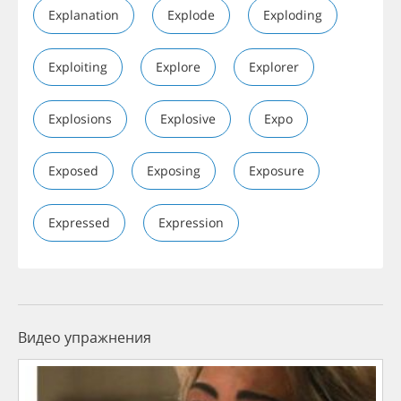
Explanation
Explode
Exploding
Exploiting
Explore
Explorer
Explosions
Explosive
Expo
Exposed
Exposing
Exposure
Expressed
Expression
Видео упражнения