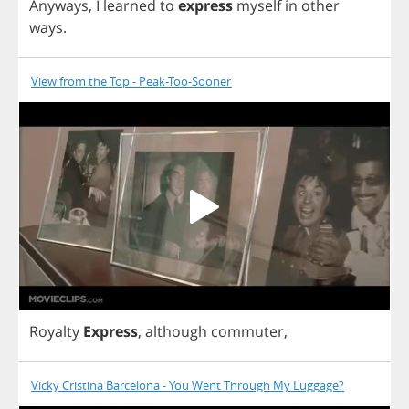
Anyways
,
I
learned
to
express
myself
in
other
ways
.
View from the Top - Peak-Too-Sooner
Royalty
Express
,
although
commuter
,
Vicky Cristina Barcelona - You Went Through My Luggage?