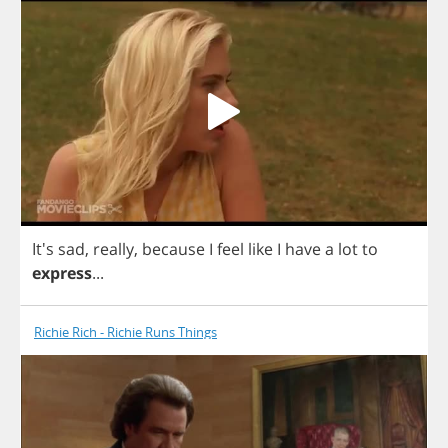
It's
sad
,
really
,
because
I
feel
like
I
have
a
lot
to
express
...
Richie Rich - Richie Runs Things