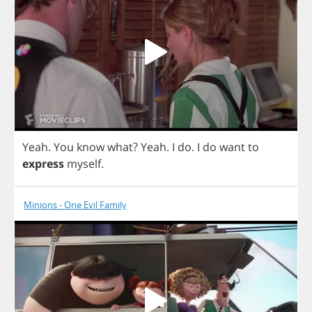
Yeah
.
You
know
what
?
Yeah
.
I
do
.
I
do
want
to
express
myself
.
Minions - One Evil Family