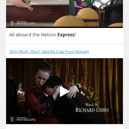
All
aboard
the
Nelson
Express
!
Dirty Work - Don't Take No Crap From Nobody