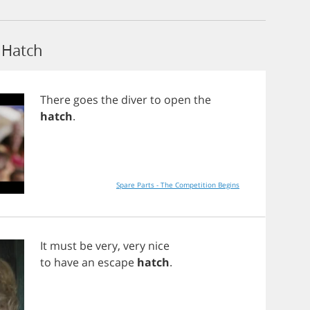
 Hatch
There
goes
the
diver
to
open
the
hatch
.
Spare Parts - The Competition Begins
It
must
be
very
,
very
nice
to
have
an
escape
hatch
.