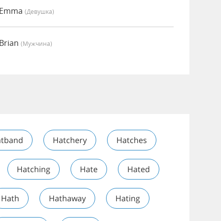
о Emma
(девушка)
Brian
(мужчина)
tband
Hatchery
Hatches
Hatching
Hate
Hated
Hath
Hathaway
Hating