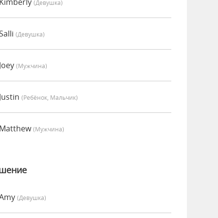
Kimberly
(девушка)
alli
(девушка)
Joey
(мужчина)
Justin
(Ребёнок, Мальчик)
 Matthew
(мужчина)
ошение
 Amy
(девушка)