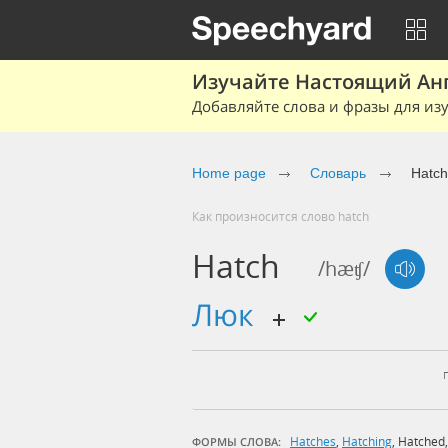
Изучайте Настоящий Ан
Добавляйте слова и фразы для изу
Home page
Словарь
Hatch
Как произносится слово hatch
Hatch
/hæʧ/
люк
Hatches
,
Hatching
,
Hatched
ФОРМЫ СЛОВА: