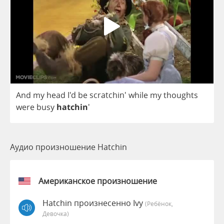
And
my
head
I'd
be
scratchin'
while
my
thoughts
were
busy
hatchin
'
Аудио произношение Hatchin
Американское произношение
Hatchin произнесенно Ivy
(Ребёнок,
Девочка)