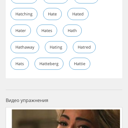
Hatching
Hate
Hated
Hater
Hates
Hath
Hathaway
Hating
Hatred
Hats
Hatteberg
Hattie
Видео упражнения