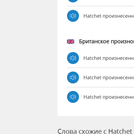
Hatchet произнесен
Британское произн
Hatchet произнесен
Hatchet произнесен
Hatchet произнесенн
Слова схожие с Hatchet