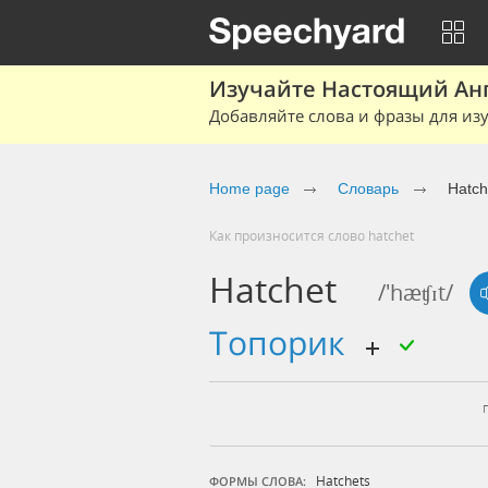
Изучайте Настоящий Ан
Добавляйте слова и фразы для изу
Home page
Словарь
Hatch
Как произносится слово hatchet
Hatchet
/'hæʧɪt/
топорик
Hatchets
ФОРМЫ СЛОВА: