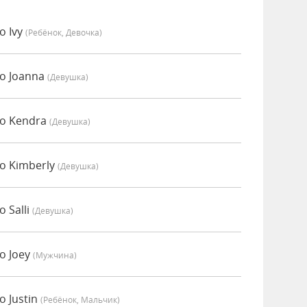
о Ivy
(Ребёнок, Девочка)
о Joanna
(девушка)
но Kendra
(девушка)
о Kimberly
(девушка)
 Salli
(девушка)
о Joey
(мужчина)
 Justin
(Ребёнок, Мальчик)