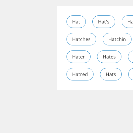
Hat
Hat's
Ha
Hatches
Hatchin
Hater
Hates
Hatred
Hats