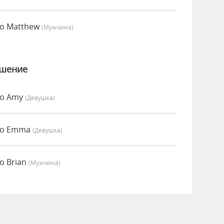
но Matthew
(мужчина)
ошение
но Amy
(девушка)
но Emma
(девушка)
о Brian
(мужчина)