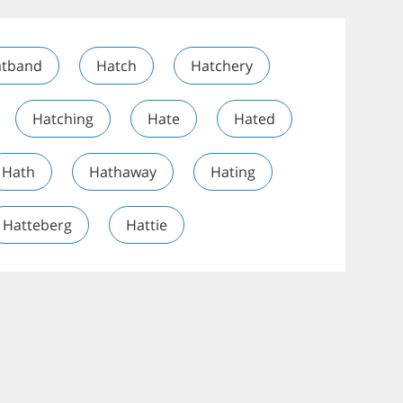
tband
Hatch
Hatchery
Hatching
Hate
Hated
Hath
Hathaway
Hating
Hatteberg
Hattie