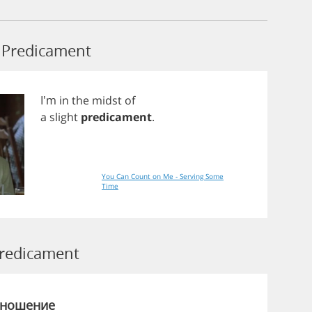
Predicament
I'm
in
the
midst
of
a
slight
predicament
.
You Can Count on Me - Serving Some
Time
redicament
зношение