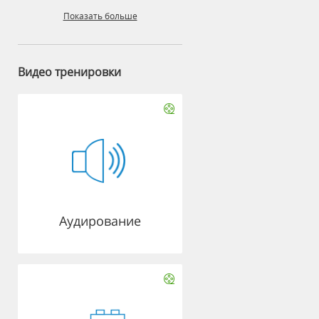
Показать больше
Видео тренировки
Аудирование