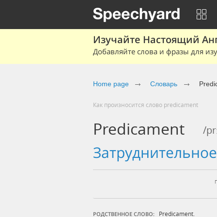
Изучайте Настоящий Ан
Добавляйте слова и фразы для изу
Home page
Словарь
Predi
Как произносится слово predicament
Predicament
/pr
затруднительно
Predicament.
РОДСТВЕННОЕ СЛОВО: