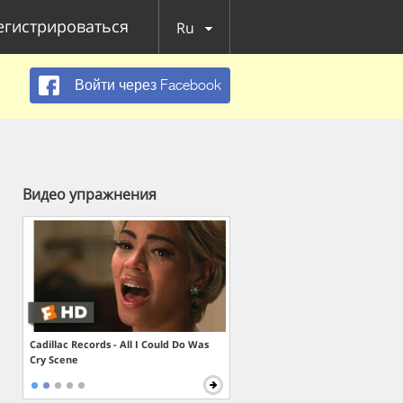
егистрироваться
Ru
Войти через Facebook
Видео упражнения
Cadillac Records - All I Could Do Was
Cry Scene