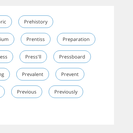
ric
Prehistory
ium
Prentiss
Preparation
ess
Press'll
Pressboard
ng
Prevalent
Prevent
Previous
Previously