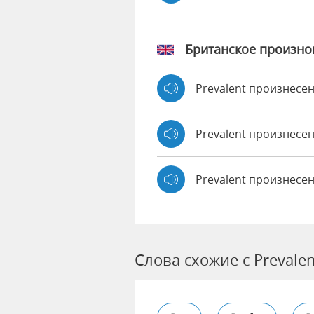
Британское произн
Prevalent произнесе
Prevalent произнес
Prevalent произнесе
Слова схожие с Prevalen