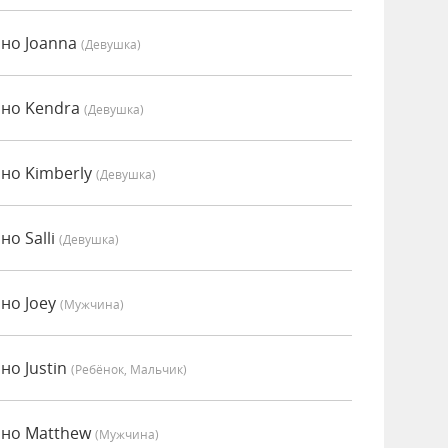
нно Joanna
(девушка)
нно Kendra
(девушка)
нно Kimberly
(девушка)
но Salli
(девушка)
нно Joey
(мужчина)
но Justin
(Ребёнок, Мальчик)
нно Matthew
(мужчина)