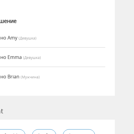
ошение
нно Amy
(девушка)
енно Emma
(девушка)
нно Brian
(мужчина)
t