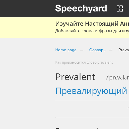
Изучайте Настоящий Ан
Добавляйте слова и фразы для изу
Home page
Словарь
Preva
Как произносится слово prevalent
Prevalent
/'prɛvələ
превалирующи