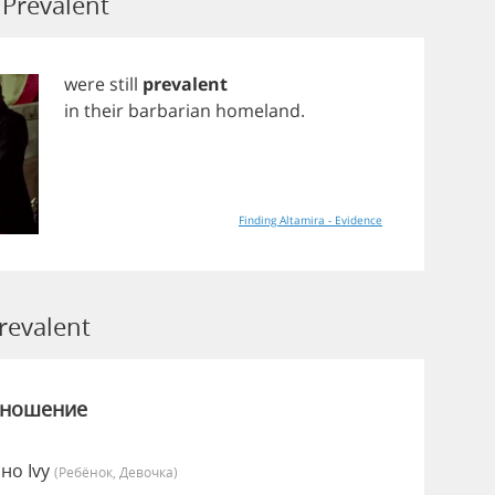
Prevalent
were
still
prevalent
in
their
barbarian
homeland
.
Finding Altamira - Evidence
evalent
зношение
но Ivy
(Ребёнок, Девочка)