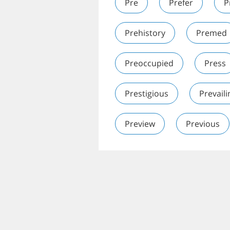
Pre
Prefer
P
Prehistory
Premed
Preoccupied
Press
Prestigious
Prevaili
Preview
Previous