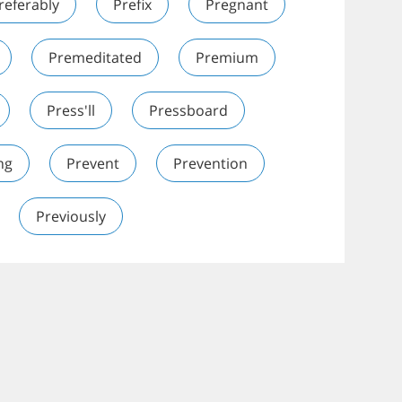
referably
Prefix
Pregnant
Premeditated
Premium
Press'll
Pressboard
ng
Prevent
Prevention
Previously