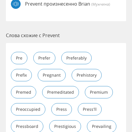
Prevent произнесенно Brian
(мужчина)
Слова схожие с Prevent
Pre
Prefer
Preferably
Prefix
Pregnant
Prehistory
Premed
Premeditated
Premium
Preoccupied
Press
Press'll
Pressboard
Prestigious
Prevailing