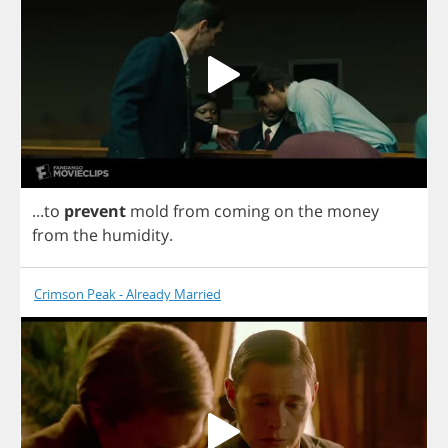
...
to
prevent
mold
from
coming
on
the
money
from
the
humidity
.
Crimson Peak - Already Married