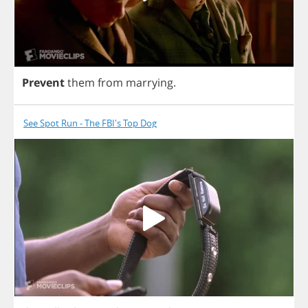
Prevent
them
from
marrying
.
See Spot Run - The FBI's Top Dog