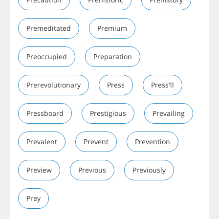
Premeditated
Premium
Preoccupied
Preparation
Prerevolutionary
Press
Press'll
Pressboard
Prestigious
Prevailing
Prevalent
Prevent
Prevention
Preview
Previous
Previously
Prey