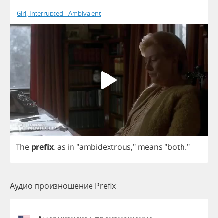
Girl, Interrupted - Ambivalent
The
prefix
,
as
in
"
ambidextrous
,"
means
"
both
."
Аудио произношение Prefix