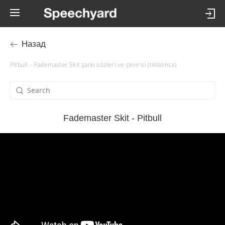
Назад
Pitbull – Fademaster Skit şarkı sözleri ve çevirisi (tıklatınca)
Fademaster Skit - Pitbull