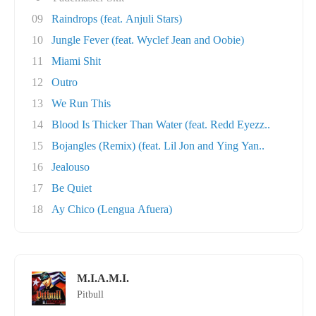
09
Raindrops (feat. Anjuli Stars)
10
Jungle Fever (feat. Wyclef Jean and Oobie)
11
Miami Shit
12
Outro
13
We Run This
14
Blood Is Thicker Than Water (feat. Redd Eyezz..
15
Bojangles (Remix) (feat. Lil Jon and Ying Yan..
16
Jealouso
17
Be Quiet
18
Ay Chico (Lengua Afuera)
M.I.A.M.I.
Pitbull