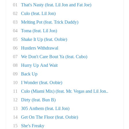
01
That's Nasty (feat. Lil Jon and Fat Joe)
02
Culo (feat. Lil Jon)
03
Melting Pot (feat. Trick Daddy)
04
Toma (feat. Lil Jon)
05
Shake It Up (feat. Oobie)
06
Hustlers Withdrawal
07
We Don't Care Bout Ya (feat. Cubo)
08
Hurry Up And Wait
09
Back Up
10
I Wonder (feat. Oobie)
11
Culo (Miami Mix) (feat. Mr. Vegas and Lil Jon..
12
Dirty (feat. Bun B)
13
305 Anthem (feat. Lil Jon)
14
Get On The Floor (feat. Oobie)
15
She's Freaky