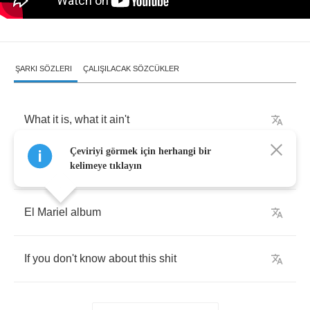
ŞARKI SÖZLERI
ÇALIŞILACAK SÖZCÜKLER
What
it
is
,
what
it
ain't
Çeviriyi görmek için herhangi bir
Y'all
already
know
what
it
is
kelimeye tıklayın
El
Mariel
album
If
you
don't
know
about
this
shit