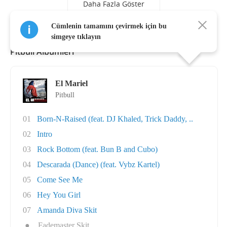
Daha Fazla Göster
Cümlenin tamamını çevirmek için bu
simgeye tıklayın
Pitbull Albümleri
El Mariel
Pitbull
01
Born-N-Raised (feat. DJ Khaled, Trick Daddy, ..
02
Intro
03
Rock Bottom (feat. Bun B and Cubo)
04
Descarada (Dance) (feat. Vybz Kartel)
05
Come See Me
06
Hey You Girl
07
Amanda Diva Skit
●
Fademaster Skit