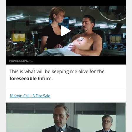
This
is
what
will
be
keeping
me
alive
for
the
foreseeable
future
.
Margin Call - A Fire Sale