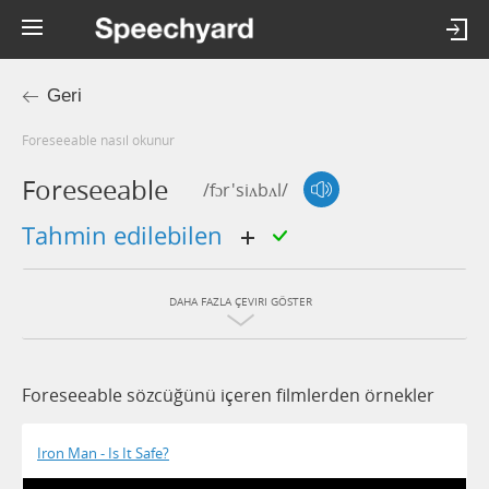
Geri
foreseeable nasıl okunur
Foreseeable
/fɔr'siʌbʌl/
tahmin edilebilen
DAHA FAZLA ÇEVIRI GÖSTER
Foreseeable sözcüğünü içeren filmlerden örnekler
Iron Man - Is It Safe?