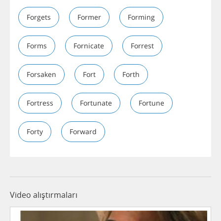
Forgets
Former
Forming
Forms
Fornicate
Forrest
Forsaken
Fort
Forth
Fortress
Fortunate
Fortune
Forty
Forward
Video alıştırmaları