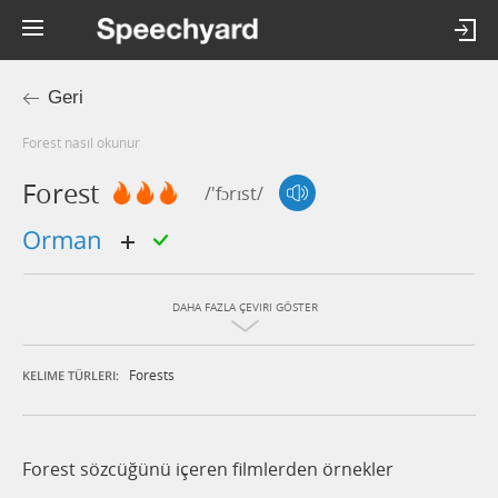
Geri
forest nasıl okunur
Forest
/'fɔrɪst/
orman
DAHA FAZLA ÇEVIRI GÖSTER
Forests
KELIME TÜRLERI:
Forest sözcüğünü içeren filmlerden örnekler