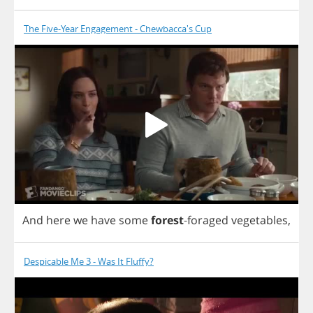
The Five-Year Engagement - Chewbacca's Cup
And
here
we
have
some
forest
-
foraged
vegetables
,
Despicable Me 3 - Was It Fluffy?