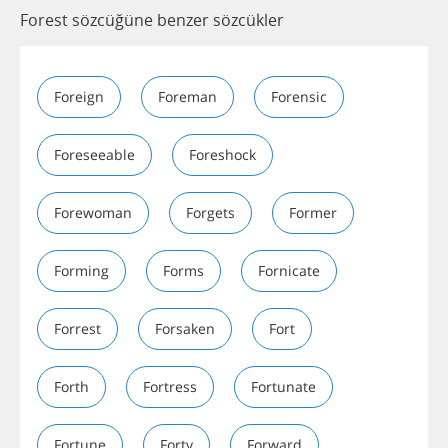
Forest sözcüğüne benzer sözcükler
Foreign
Foreman
Forensic
Foreseeable
Foreshock
Forewoman
Forgets
Former
Forming
Forms
Fornicate
Forrest
Forsaken
Fort
Forth
Fortress
Fortunate
Fortune
Forty
Forward