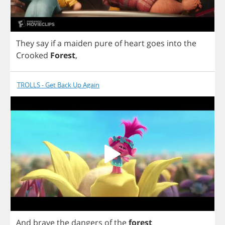
They
say
if
a
maiden
pure
of
heart
goes
into
the
Crooked
Forest
,
TROLLS - Get Back Up Again
And
brave
the
dangers
of
the
forest