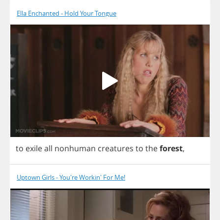
Ella Enchanted - Hold Your Tongue
to
exile
all
nonhuman
creatures
to
the
forest
,
Uptown Girls - You're Workin' For Me!