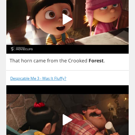
That
horn
came
from
the
Crooked
Forest
.
Despicable Me 3 - Was It Fluffy?