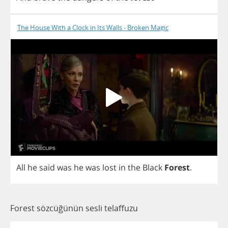
The House With a Clock in Its Walls - Broken Magic
All
he
said
was
he
was
lost
in
the
Black
Forest
.
Forest sözcüğünün sesli telaffuzu