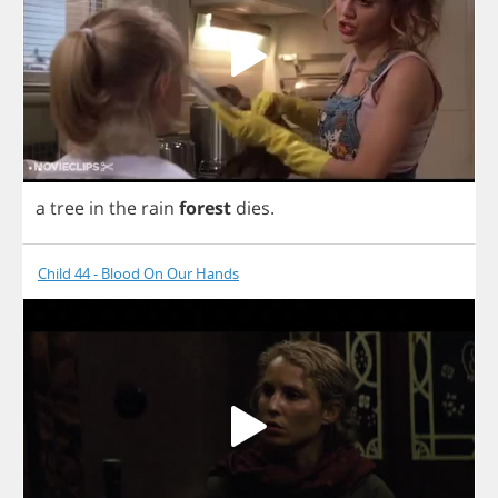
a
tree
in
the
rain
forest
dies
.
Child 44 - Blood On Our Hands