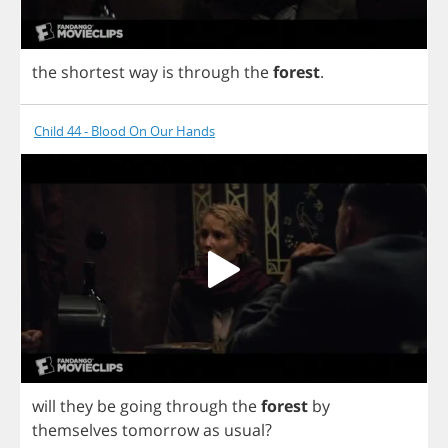
the
shortest
way
is
through
the
forest
.
Child 44 - Blood On Our Hands
will
they
be
going
through
the
forest
by
themselves
tomorrow
as
usual
?