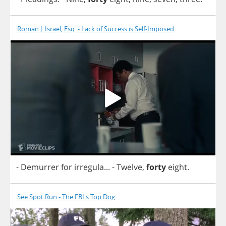
Roman J. Israel, Esq. - Lack of Success is Self-Imposed
-
Demurrer
for
irregula
...
-
Twelve
,
forty
eight
.
See Spot Run - The FBI's Top Dog