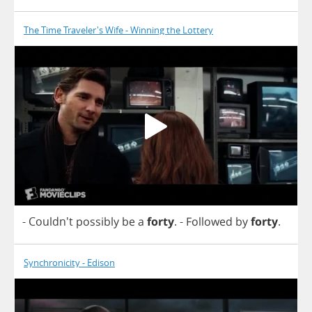
The Time Traveler's Wife - Winning the Lottery
- Couldn't
possibly
be
a
forty
.
-
Followed
by
forty
.
Synchronicity - Edison