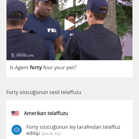
Is
Agent
forty
four
your
pet
?
Forty sözcüğünün sesli telaffuzu
Amerikan telaffuzu
Forty sözcüğünün Ivy tarafından telaffuz
edilişi
(çocuk, Kız)