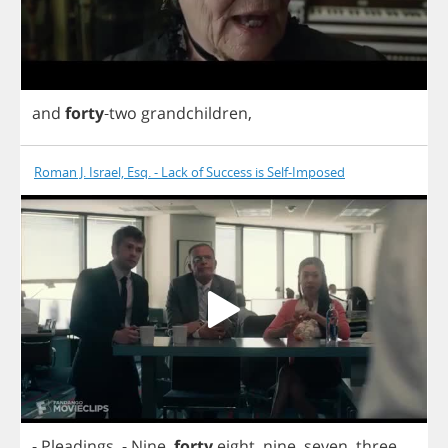
and
forty
-
two
grandchildren
,
Roman J. Israel, Esq. - Lack of Success is Self-Imposed
-
Pleadings
.
-
Nine
,
forty
eight
,
nine
,
seven
,
three
.