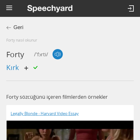
Geri
forty nasıl okunur
Forty
/'fɔrti/
kırk
Forty sözcüğünü içeren filmlerden örnekler
Legally Blonde - Harvard Video Essay