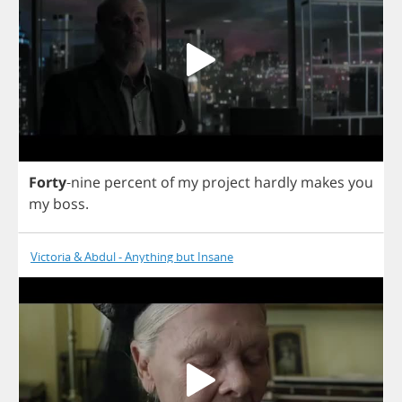
Forty
-
nine
percent
of
my
project
hardly
makes
you
my
boss
.
Victoria & Abdul - Anything but Insane