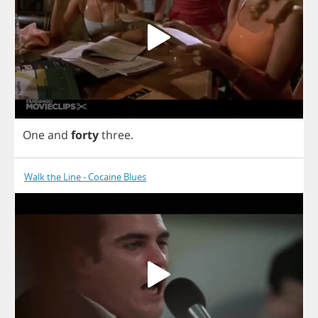
One
and
forty
three
.
Walk the Line - Cocaine Blues