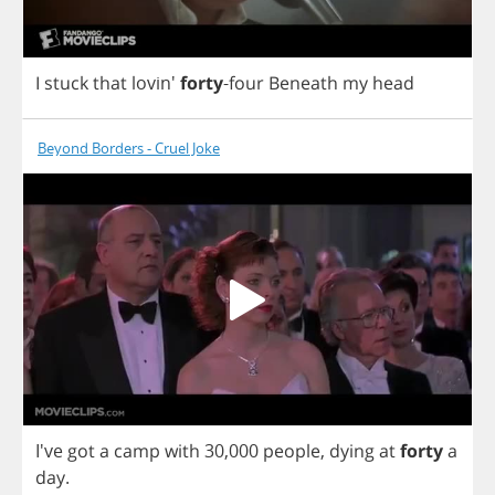
I
stuck
that
lovin'
forty
-
four
Beneath
my
head
Beyond Borders - Cruel Joke
I've
got
a
camp
with
30,000
people
,
dying
at
forty
a
day
.