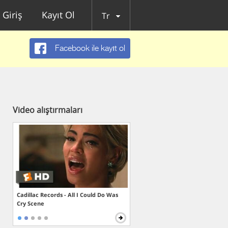
Giriş
Kayıt Ol
Tr
Facebook ile kayıt ol
Video alıştırmaları
Cadillac Records - All I Could Do Was
Cry Scene