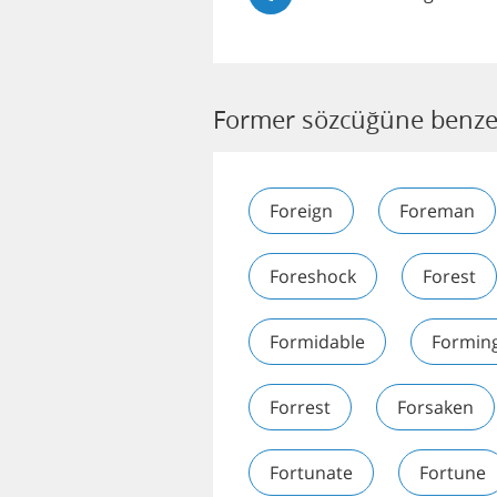
Former sözcüğüne benze
Foreign
Foreman
Foreshock
Forest
Formidable
Formin
Forrest
Forsaken
Fortunate
Fortune