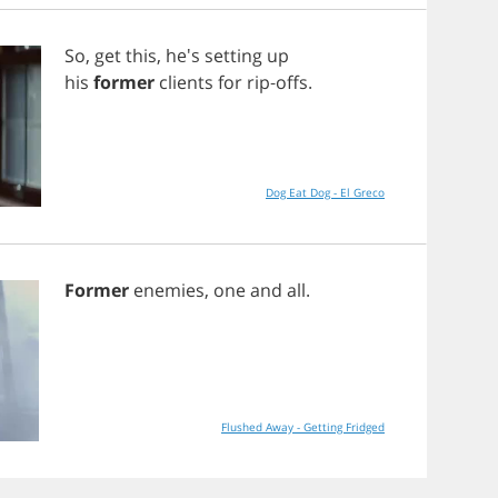
So
,
get
this
, he's
setting
up
his
former
clients
for
rip
-
offs
.
Dog Eat Dog - El Greco
Former
enemies
,
one
and
all
.
Flushed Away - Getting Fridged