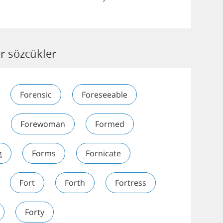
r sözcükler
Forensic
Foreseeable
Forewoman
Formed
g
Forms
Fornicate
Fort
Forth
Fortress
Forty