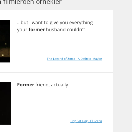
 filmlerden örnekler
...
but
I
want
to
give
you
everything
your
former
husband
couldn't.
The Legend of Zorro - A Definite Maybe
Former
friend
,
actually
.
Dog Eat Dog - El Greco