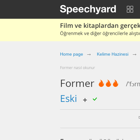
Film ve kitaplardan gerçek 
Öğrenmek ve diğer öğrencilerle alıştı
Home page
Kelime Hazinesi
former nasıl okunur
Former
/'fɔr
eski