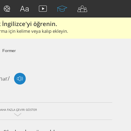
İngilizce'yi öğrenin.
rma için kelime veya kalıp ekleyin.
Former
mər/
DAHA FAZLA ÇEVIRI GÖSTER