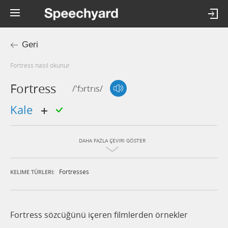
Geri
fortress nasıl okunur
Fortress
/'fɔrtrɪs/
kale
DAHA FAZLA ÇEVIRI GÖSTER
Fortresses
KELIME TÜRLERI:
Fortress sözcüğünü içeren filmlerden örnekler