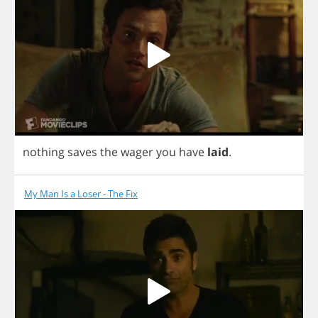
nothing
saves
the
wager
you
have
laid
.
My Man Is a Loser - The Fix