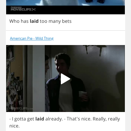
Who
has
laid
too
many
bets
American Pie - Wild Thing
-
I
gotta
get
laid
already
.
- That's
nice
.
Really
,
really
nice
.