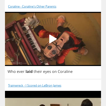
Coraline - Coraline's Other Parents
Who
ever
laid
their
eyes
on
Coraline
Trainwreck - I Scored on LeBron James