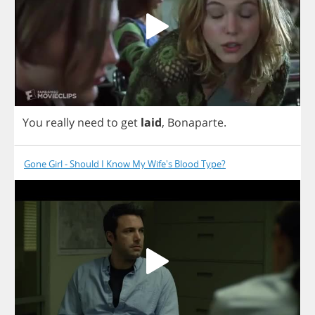
You
really
need
to
get
laid
,
Bonaparte
.
Gone Girl - Should I Know My Wife's Blood Type?