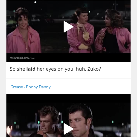
So
she
laid
her
eyes
on
you
,
huh
,
Zuko
?
Grease - Phony Danny