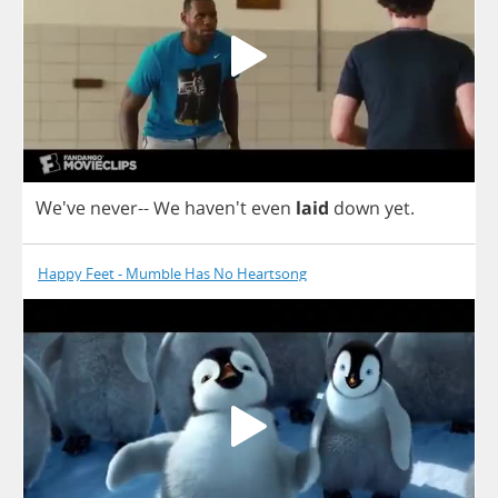
We've
never
--
We
haven't
even
laid
down
yet
.
Happy Feet - Mumble Has No Heartsong