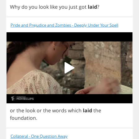
Why
do
you
look
like
you
just
got
laid
?
Pride and Prejudice and Zombies - Deeply Under Your Spell
or
the
look
or
the
words
which
laid
the
foundation
.
Collateral - One Question Away