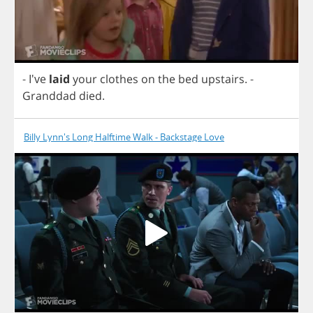
- I've
laid
your
clothes
on
the
bed
upstairs
.
-
Granddad
died
.
Billy Lynn's Long Halftime Walk - Backstage Love