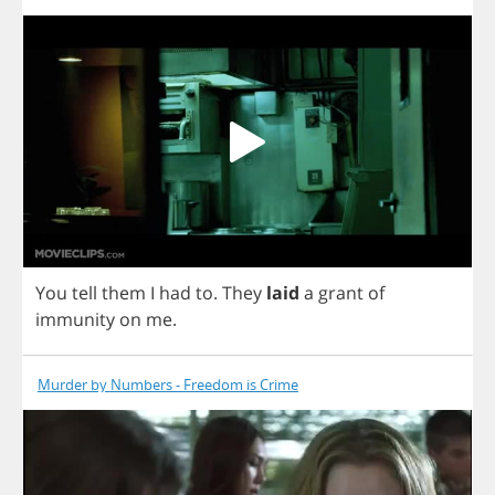
You
tell
them
I
had
to
.
They
laid
a
grant
of
immunity
on
me
.
Murder by Numbers - Freedom is Crime