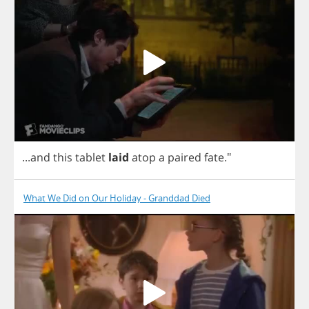
...
and
this
tablet
laid
atop
a
paired
fate
."
What We Did on Our Holiday - Granddad Died