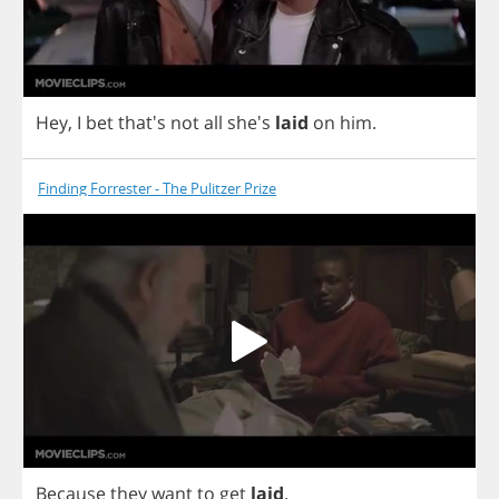
Hey
,
I
bet
that's
not
all
she's
laid
on
him
.
Finding Forrester - The Pulitzer Prize
Because
they
want
to
get
laid
.