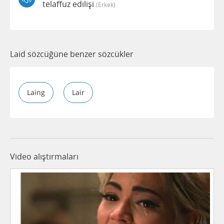
telaffuz edilişi
(erkek)
Laid sözcüğüne benzer sözcükler
Laing
Lair
Video alıştırmaları