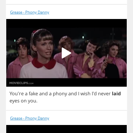
Grease - Phony Danny
You're
a
fake
and
a
phony
and
I
wish
I'd
never
laid
eyes
on
you
.
Grease - Phony Danny