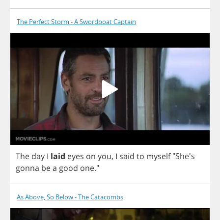
The Perfect Storm - A Swordboat Captain
The
day
I
laid
eyes
on
you
,
I
said
to
myself
"She's
gonna
be
a
good
one
."
As Above, So Below - The Catacombs