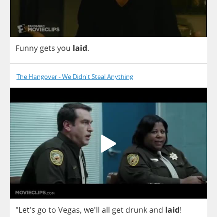
Funny
gets
you
laid
.
The Hangover - We Didn't Steal Anything
"Let's
go
to
Vegas
,
we'll
all
get
drunk
and
laid
!