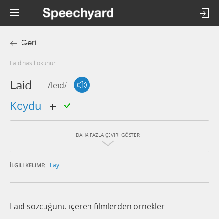
Geri
laid nasıl okunur
Laid
/leɪd/
koydu
DAHA FAZLA ÇEVIRI GÖSTER
Lay
İLGILI KELIME:
Laid sözcüğünü içeren filmlerden örnekler