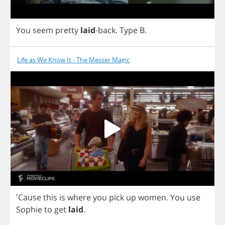
You
seem
pretty
laid
-
back
.
Type
B
.
Life as We Know It - The Messer Magic
'Cause
this
is
where
you
pick
up
women
.
You
use
Sophie
to
get
laid
.