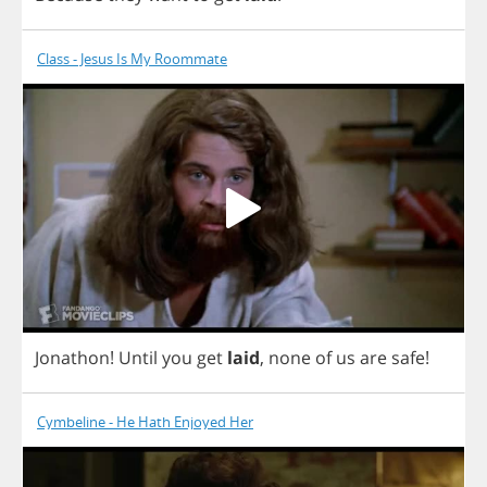
Class - Jesus Is My Roommate
Jonathon
!
Until
you
get
laid
,
none
of
us
are
safe
!
Cymbeline - He Hath Enjoyed Her