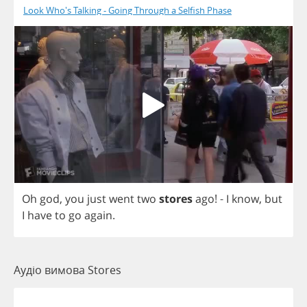
Look Who's Talking - Going Through a Selfish Phase
Oh
god
,
you
just
went
two
stores
ago
!
-
I
know
,
but
I
have
to
go
again
.
Аудіо вимова Stores