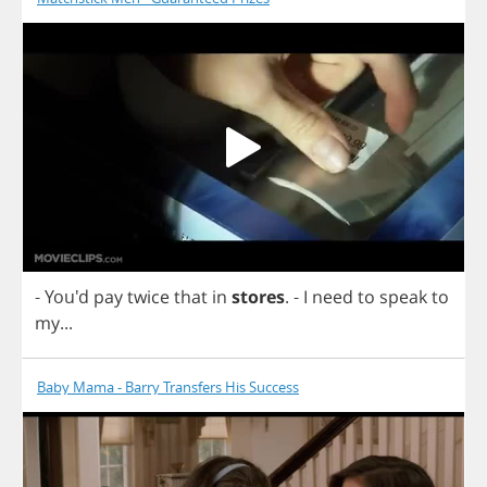
- You'd
pay
twice
that
in
stores
.
-
I
need
to
speak
to
my
...
Baby Mama - Barry Transfers His Success