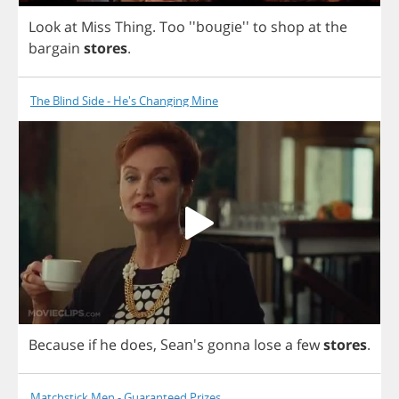
Look
at
Miss
Thing
.
Too
''bougie''
to
shop
at
the
bargain
stores
.
The Blind Side - He's Changing Mine
Because
if
he
does
,
Sean's
gonna
lose
a
few
stores
.
Matchstick Men - Guaranteed Prizes