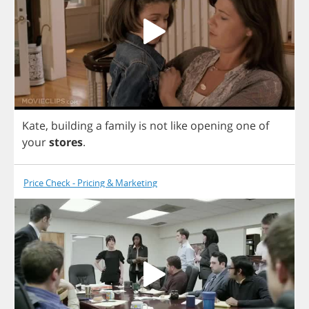
Kate
,
building
a
family
is
not
like
opening
one
of
your
stores
.
Price Check - Pricing & Marketing