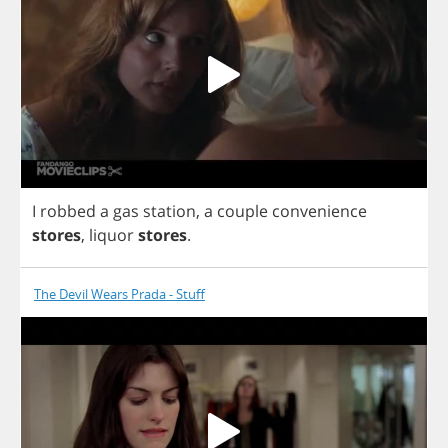
I
robbed
a
gas
station
,
a
couple
convenience
stores
,
liquor
stores
.
The Devil Wears Prada - Stuff