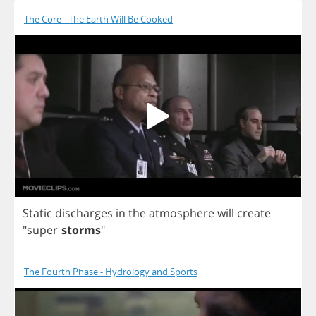
The Core - The Earth Will Be Cooked
Static
discharges
in
the
atmosphere
will
create
"
super
-
storms
"
The Fourth Phase - Hydrology and Sports