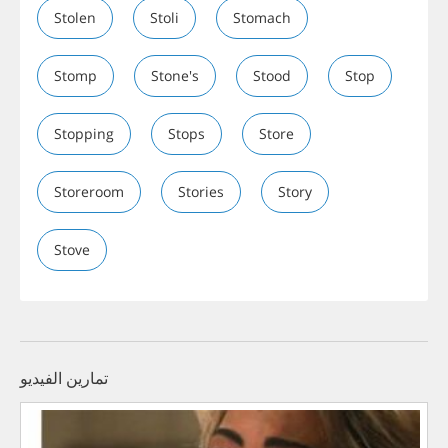
Stolen
Stoli
Stomach
Stomp
Stone's
Stood
Stop
Stopping
Stops
Store
Storeroom
Stories
Story
Stove
تمارين الفيديو