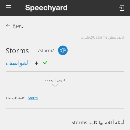
رجوع
كيف تنطق storms بالإنجليزية
Storms
/stɔrm/
العواصف
اعرض الترجمات
Storm
كلمة ذات صلة:
أمثلة أفلام بها كلمة Storms