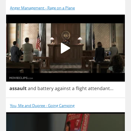
Anger Management - Rage on a Plane
assault
and
battery
against
a
flight
attendant
...
You, Me and Dupree - Going Camping