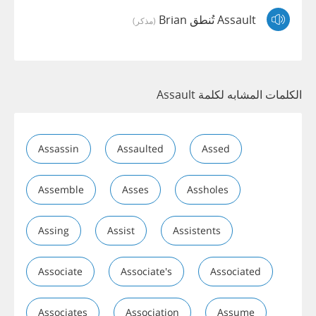
Assault تُنطق Brian
(مذكر)
الكلمات المشابه لكلمة Assault
Assassin
Assaulted
Assed
Assemble
Asses
Assholes
Assing
Assist
Assistents
Associate
Associate's
Associated
Associates
Association
Assume