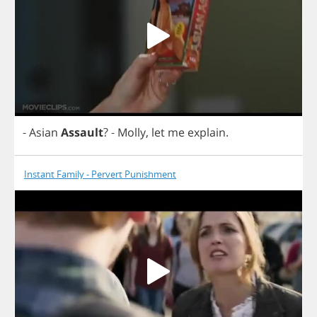
-
Asian
Assault
?
-
Molly
,
let
me
explain
.
Instant Family - Pervert Punishment