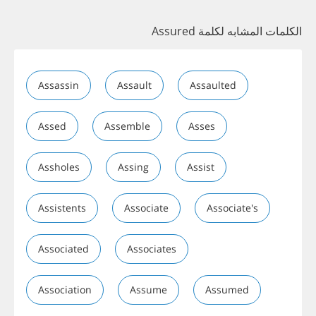
الكلمات المشابه لكلمة Assured
Assassin
Assault
Assaulted
Assed
Assemble
Asses
Assholes
Assing
Assist
Assistents
Associate
Associate's
Associated
Associates
Association
Assume
Assumed