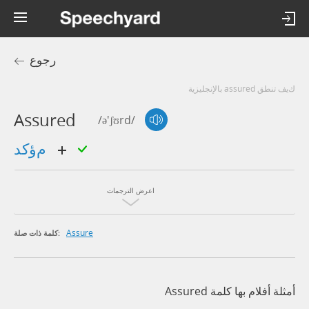
رجوع
كيف تنطق assured بالإنجليزية
Assured
/ə'ʃʊrd/
مؤكد
اعرض الترجمات
Assure
كلمة ذات صلة:
أمثلة أفلام بها كلمة Assured