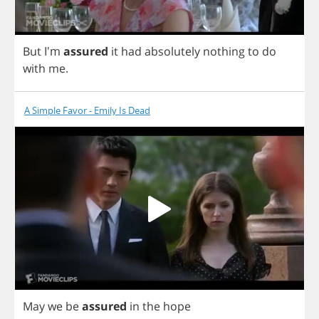
But
I'm
assured
it
had
absolutely
nothing
to
do
with
me
.
A Simple Favor - Emily Is Dead
May
we
be
assured
in
the
hope