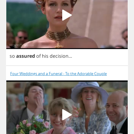
so
assured
of
his
decision
...
Four Weddings and a Funeral - To the Adorable Couple