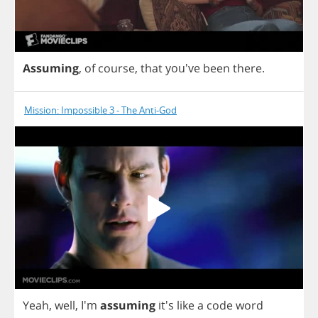
Assuming
,
of
course
,
that
you've
been
there
.
Mission: Impossible 3 - The Anti-God
Yeah
,
well
,
I'm
assuming
it's
like
a
code
word