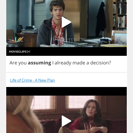
Are
you
assuming
I
already
made
a
decision
?
Life of Crime - A New Plan