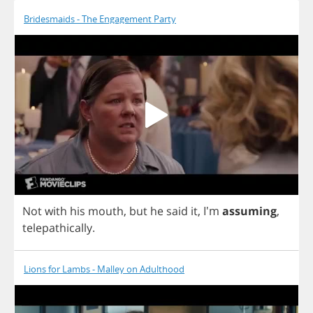
Bridesmaids - The Engagement Party
Not
with
his
mouth
,
but
he
said
it
, I'm
assuming
,
telepathically
.
Lions for Lambs - Malley on Adulthood