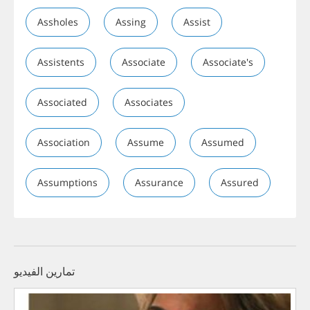
Assholes
Assing
Assist
Assistents
Associate
Associate's
Associated
Associates
Association
Assume
Assumed
Assumptions
Assurance
Assured
تمارين الفيديو