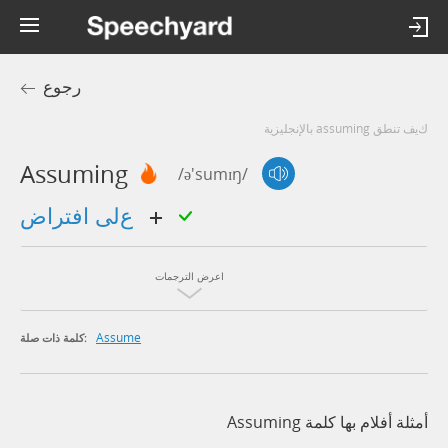
رجوع
كيف تنطق assuming بالإنجليزية
Assuming
/ə'sumɪŋ/
على افتراض
اعرض الترجمات
Assume
كلمة ذات صلة:
أمثلة أفلام بها كلمة Assuming