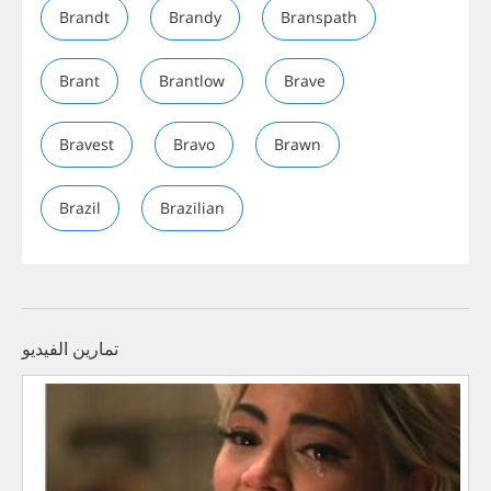
Brandt
Brandy
Branspath
Brant
Brantlow
Brave
Bravest
Bravo
Brawn
Brazil
Brazilian
تمارين الفيديو