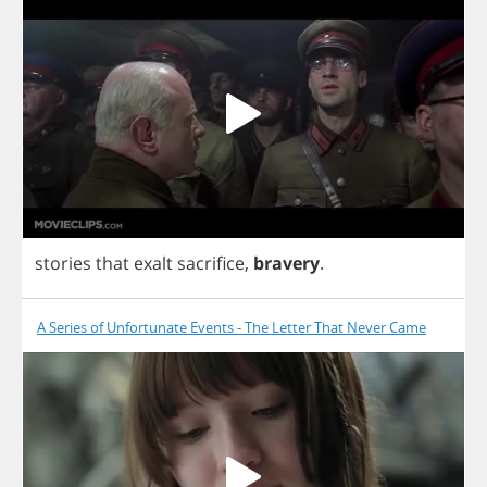
stories
that
exalt
sacrifice
,
bravery
.
A Series of Unfortunate Events - The Letter That Never Came