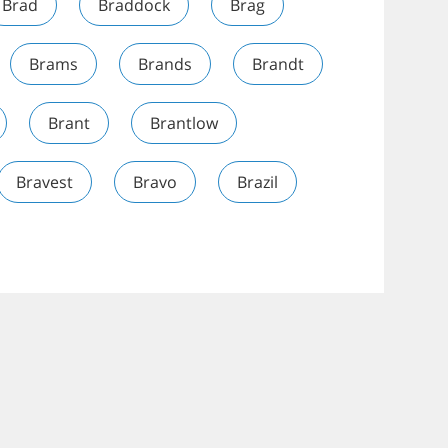
Brad
Braddock
Brag
Brams
Brands
Brandt
Brant
Brantlow
Bravest
Bravo
Brazil