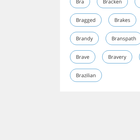
Bra
Bracken
Bragged
Brakes
Brandy
Branspath
Brave
Bravery
Brazilian