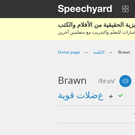
Brawn
الكلمة
Home page
Brawn
/brɔn/
عضلات قوية