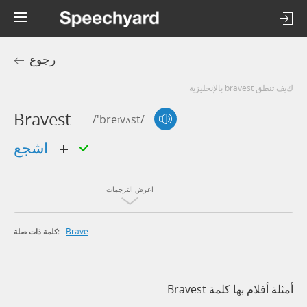
رجوع
كيف تنطق bravest بالإنجليزية
Bravest
/'breɪvʌst/
اشجع
اعرض الترجمات
Brave
كلمة ذات صلة:
أمثلة أفلام بها كلمة Bravest