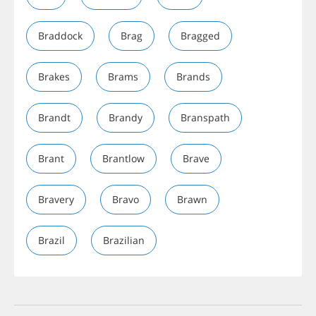
Braddock
Brag
Bragged
Brakes
Brams
Brands
Brandt
Brandy
Branspath
Brant
Brantlow
Brave
Bravery
Bravo
Brawn
Brazil
Brazilian