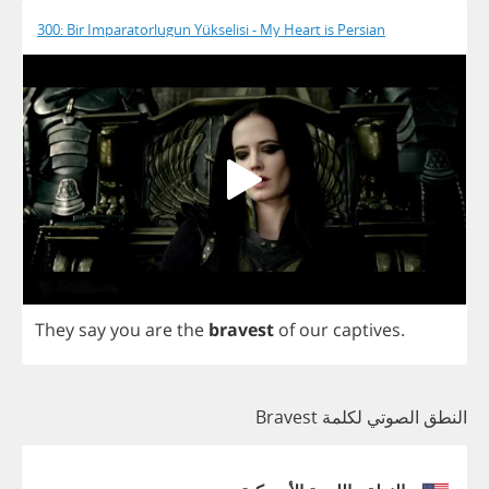
300: Bir Imparatorlugun Yükselisi - My Heart is Persian
They
say
you
are
the
bravest
of
our
captives
.
النطق الصوتي لكلمة Bravest