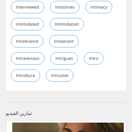
Interviewed
Intestines
Intimacy
Intimidated
Intimidation
Intolerance
Intolerant
Intravenous
Intrigues
Intro
Introduce
Intrusive
تمارين الفيديو