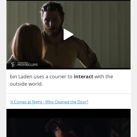
bin
Laden
uses
a
courier
to
interact
with
the
outside
world
.
It Comes at Night - Who Opened the Door?