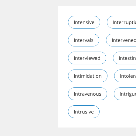
Intensive
Interrupt
Intervals
Intervene
Interviewed
Intesti
Intimidation
Intole
Intravenous
Intrigu
Intrusive