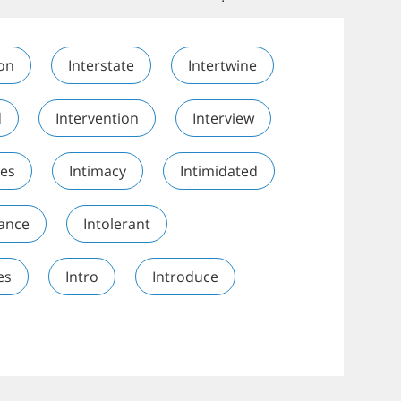
ion
Interstate
Intertwine
d
Intervention
Interview
nes
Intimacy
Intimidated
rance
Intolerant
es
Intro
Introduce