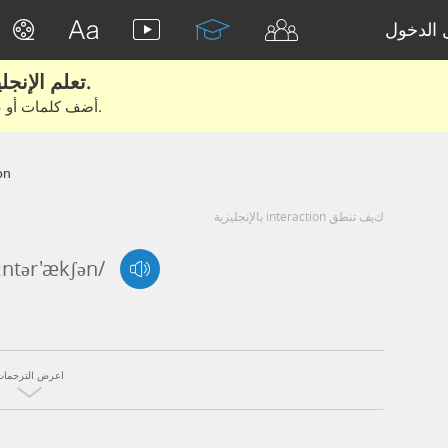
الدخول
تعلم الإنجليزية الحقيقية من الأفلام والكتب.
أضف كلمات أو عبارات للتعلم والتدريب مع متعلمين آخرين.
on
كيف تنطق interaction بالإنجليزية
,ɪntər'ækʃən/
اعرض الترجمات