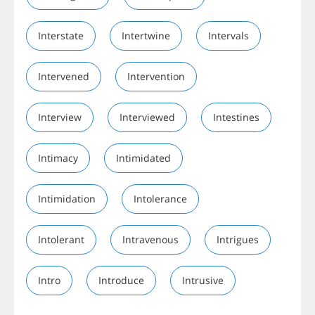
Interstate
Intertwine
Intervals
Intervened
Intervention
Interview
Interviewed
Intestines
Intimacy
Intimidated
Intimidation
Intolerance
Intolerant
Intravenous
Intrigues
Intro
Introduce
Intrusive