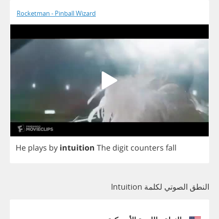
Rocketman - Pinball Wizard
He
plays
by
intuition
The
digit
counters
fall
النطق الصوتي لكلمة Intuition