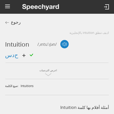
رجوع
كيف تنطق intuition بالإنجليزية
Intuition
/,ɪntu'ɪʃən/
حدس
اعرض الترجمات
Intuitions
صيغ الكلمة:
أمثلة أفلام بها كلمة Intuition