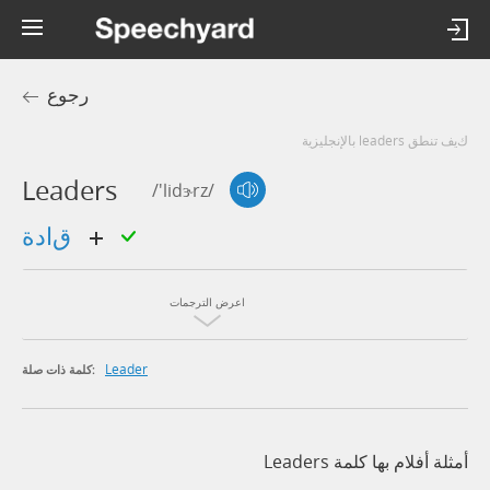
رجوع
كيف تنطق leaders بالإنجليزية
Leaders
/'lidɝrz/
قادة
اعرض الترجمات
Leader
كلمة ذات صلة:
أمثلة أفلام بها كلمة Leaders