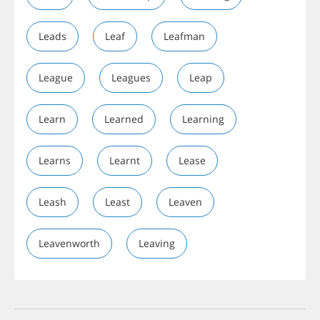
Leads
Leaf
Leafman
League
Leagues
Leap
Learn
Learned
Learning
Learns
Learnt
Lease
Leash
Least
Leaven
Leavenworth
Leaving