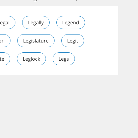
egal
Legally
Legend
ion
Legislature
Legit
te
Leglock
Legs