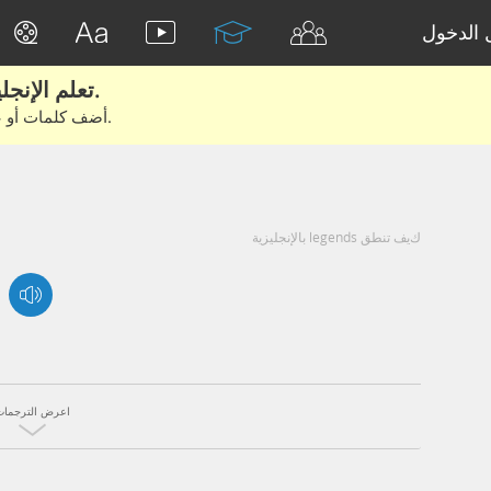
الدخول
تعلم الإنجليزية الحقيقية من الأفلام والكتب.
أضف كلمات أو عبارات للتعلم والتدريب مع متعلمين آخرين.
كيف تنطق legends بالإنجليزية
اعرض الترجمات