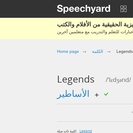
Legends
الكلمة
Home page
Legends
/'lɛdʒənd/
الأساطير
Legend
كلمة ذات صلة: