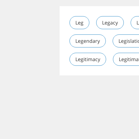
Leg
Legacy
L
Legendary
Legislat
Legitimacy
Legitima