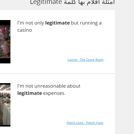
أمثلة أفلام بها كلمة Legitimate
I'm
not
only
legitimate
but
running
a
casino
Casino - The Count Room
I'm
not
unreasonable
about
legitimate
expenses
.
Fletch Lives - Fletch Quits