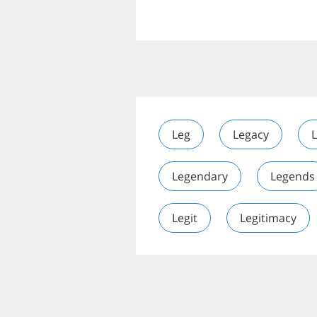
Leg
Legacy
L
Legendary
Legends
Legit
Legitimacy