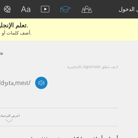
تسجيل 
تعلم الإنجليزية الحقيقية من الأفلام والكتب.
أضف كلمات أو عبارات للتعلم والتدريب مع متعلمين آخرين.
te
كيف تنطق legitimate بالإنجليزية
ɪ'dʒɪtə,meɪt/
اعرض الترجمات