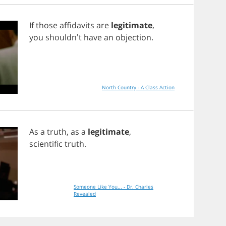
If
those
affidavits
are
legitimate
,
you
shouldn't
have
an
objection
.
North Country - A Class Action
As
a
truth
,
as
a
legitimate
,
scientific
truth
.
Someone Like You... - Dr. Charles
Revealed