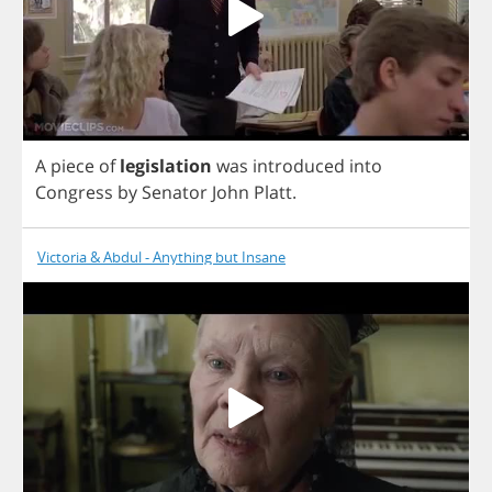
A
piece
of
legislation
was
introduced
into
Congress
by
Senator
John
Platt
.
Victoria & Abdul - Anything but Insane