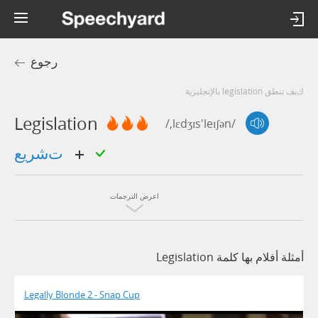
رجوع
كيف تنطق legislation بالإنجليزية
Legislation
/,lɛdʒɪs'leɪʃən/
تشريع
اعرض الترجمات
أمثلة أفلام بها كلمة Legislation
Legally Blonde 2 - Snap Cup