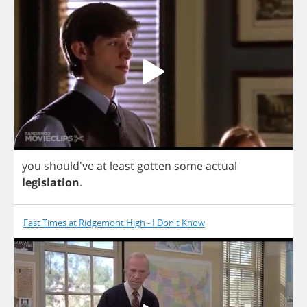
you
should've
at
least
gotten
some
actual
legislation
.
Fast Times at Ridgemont High - I Don't Know