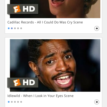
Cadillac Records - All I Could Do Was Cry Scene
Idlewild - When I Look in Your Eyes Scene