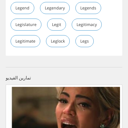
Legend
Legendary
Legends
Legislature
Legit
Legitimacy
Legitimate
Leglock
Legs
تمارين الفيديو