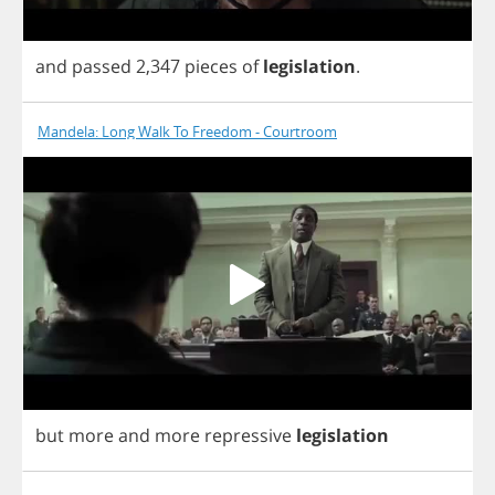
and
passed
2,347
pieces
of
legislation
.
Mandela: Long Walk To Freedom - Courtroom
but
more
and
more
repressive
legislation