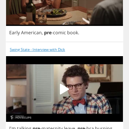
Early
American
,
pre
-
comic
book
.
Swing State - Interview with Dick
I'm
talking
pre
-
maternity
leave
,
pre
-
bra
burning
.