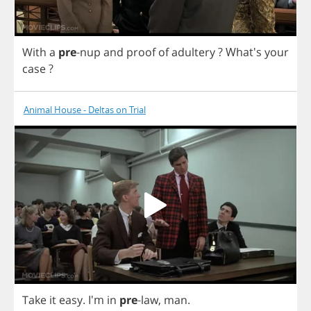
With
a
pre
-
nup
and
proof
of
adultery
?
What's
your
case
?
Animal House - Deltas on Trial
Take
it
easy
.
I'm
in
pre
-
law
,
man
.