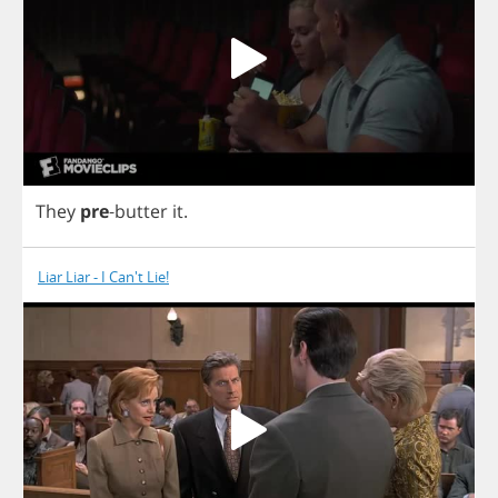
They
pre
-
butter
it
.
Liar Liar - I Can't Lie!