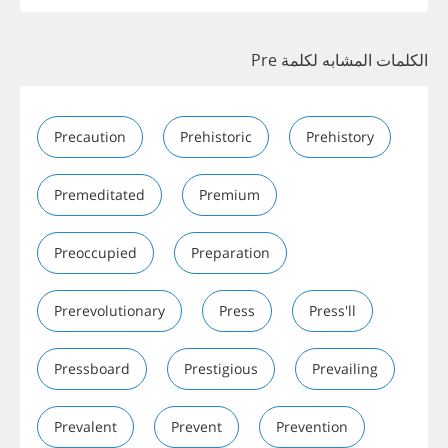
الكلمات المشابه لكلمة Pre
Precaution
Prehistoric
Prehistory
Premeditated
Premium
Preoccupied
Preparation
Prerevolutionary
Press
Press'll
Pressboard
Prestigious
Prevailing
Prevalent
Prevent
Prevention