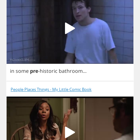
in
some
pre
-
historic
bathroom
...
People Places Things - My Little Comic Book