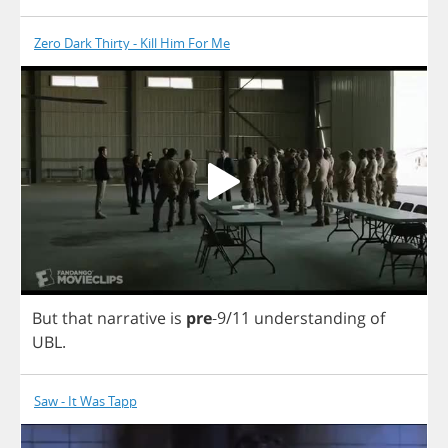
Zero Dark Thirty - Kill Him For Me
But
that
narrative
is
pre
-9/11
understanding
of
UBL
.
Saw - It Was Tapp