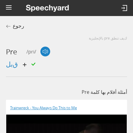
رجوع
كيف تنطق pre بالإنجليزية
Pre
/pri/
قبل
أمثلة أفلام بها كلمة Pre
Trainwreck - You Always Do This to Me