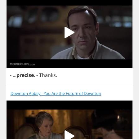
- ...
precise
.
-
Thanks
.
Downton Abbey - You Are the Future of Downton