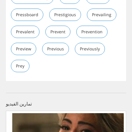
Pressboard
Prestigious
Prevailing
Prevalent
Prevent
Prevention
Preview
Previous
Previously
Prey
تمارين الفيديو