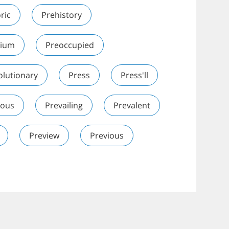
ric
Prehistory
ium
Preoccupied
olutionary
Press
Press'll
ious
Prevailing
Prevalent
Preview
Previous