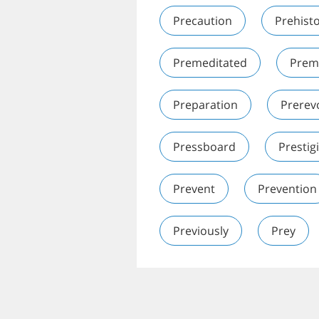
Precaution
Prehisto
Premeditated
Prem
Preparation
Prerev
Pressboard
Prestig
Prevent
Prevention
Previously
Prey