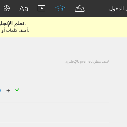
الدخول
تعلم الإنجليزية الحقيقية من الأفلام والكتب.
أضف كلمات أو عبارات للتعلم والتدريب مع متعلمين آخرين.
كيف تنطق premed بالإنجليزية
قبل دخول كليةالطب