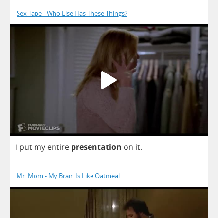
Sex Tape - Who Else Has These Things?
I
put
my
entire
presentation
on
it
.
Mr. Mom - My Brain Is Like Oatmeal