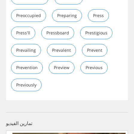
Preoccupied
Preparing
Press
Press'll
Pressboard
Prestigious
Prevailing
Prevalent
Prevent
Prevention
Preview
Previous
Previously
تمارين الفيديو