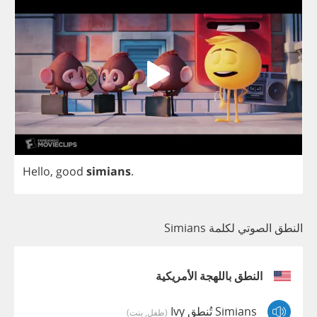
Hello
,
good
simians
.
النطق الصوتي لكلمة Simians
النطق باللهجة الأمريكية
Simians تُنطق Ivy
(طفل, بنت)