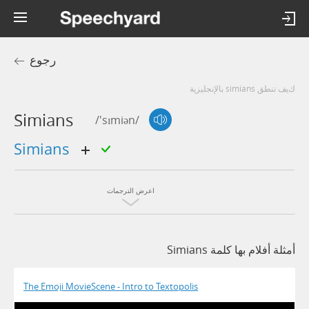
رجوع
كيف تنطق simians بالإنجليزية
Simians
/'sɪmiən/
simians
اعرض الترجمات
أمثلة أفلام بها كلمة Simians
The Emoji MovieScene - Intro to Textopolis