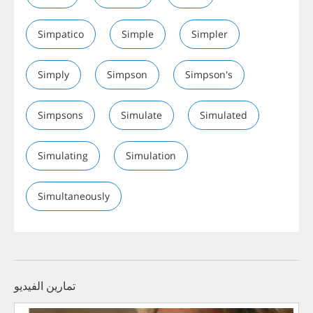
Simpatico
Simple
Simpler
Simply
Simpson
Simpson's
Simpsons
Simulate
Simulated
Simulating
Simulation
Simultaneously
تمارين الفيديو