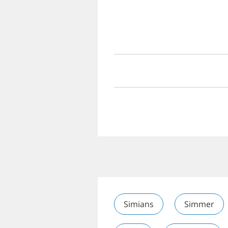
Simians
Simmer