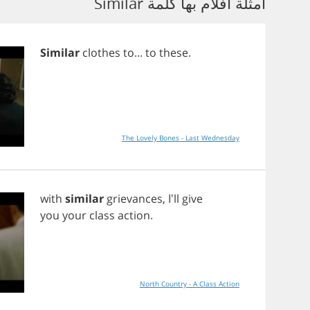
أمثلة أفلام بها كلمة Similar
Similar
clothes
to
...
to
these
.
The Lovely Bones - Last Wednesday
with
similar
grievances
, I'll
give
you
your
class
action
.
North Country - A Class Action