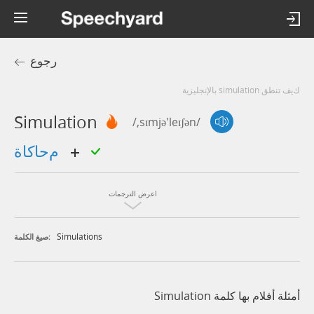
رجوع
كيف تنطق simulation بالإنجليزية
Simulation
/,sɪmjə'leɪʃən/
محاكاة
اعرض الترجمات
Simulations
صيغ الكلمة:
أمثلة أفلام بها كلمة Simulation