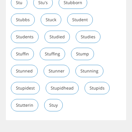
Stu
Stu's
Stubborn
Stubbs
Stuck
Student
Students
Studied
Studies
Stuffin
Stuffing
Stump
Stunned
Stunner
Stunning
Stupidest
Stupidhead
Stupids
Stutterin
Stuy