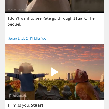
I
don't
want
to
see
Kate
go
through
Stuart
:
The
Sequel
.
Stuart Little 2 - I'll Miss You
I'll
miss
you
,
Stuart
.