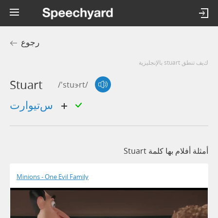
رجوع
كيف تنطق stuart بالإنجليزية
Stuart
/'stuɝrt/
ستيوارت
أمثلة أفلام بها كلمة Stuart
Minions - One Evil Family