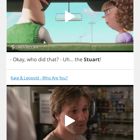
-
Okay
,
who
did
that
?
-
Uh
...
the
Stuart
!
Kate & Leopold - Who Are You?