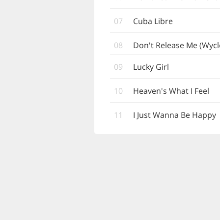
07
Cuba Libre
08
Don't Release Me (Wycle
09
Lucky Girl
10
Heaven's What I Feel
11
I Just Wanna Be Happy