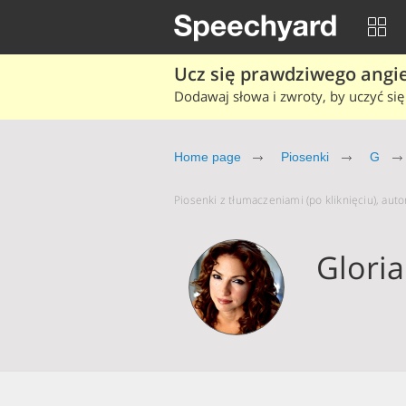
Ucz się prawdziwego angiel
Dodawaj słowa i zwroty, by uczyć się 
Home page
Piosenki
G
Piosenki z tłumaczeniami (po kliknięciu), auto
Gloria