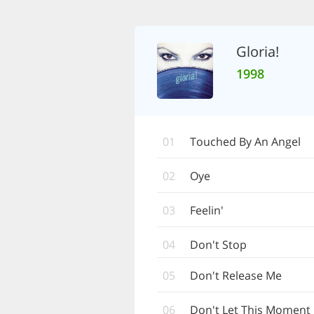
Gloria!
1998
01
Touched By An Angel
02
Oye
03
Feelin'
04
Don't Stop
05
Don't Release Me
06
Don't Let This Moment