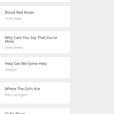
Blood Red Roses
Uriah Heep
Why Cant You Say That You're
Mine
Drew Seeley
Help Get Me Some Help
Ottawan
Where The Girls Are
Billy Currington
I’ll Be There